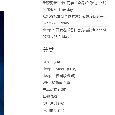
重磅更新！小U同学「全局知识库」上线：你的本地文件，终于"活"起来了
08/04/26 Tuesday
从XDG标准到全球共建：如意玲珑迎来首个海外开源贡献
07/31/26 Friday
deepin 开发者必备！官方技能库 deepin-skills 正式开源
07/31/26 Friday
分类
DDUC
(24)
deepin Meetup
(18)
deepin 校园联盟
(5)
WHLUG新闻
(46)
产品动态
(185)
其他
(63)
发行注记
(76)
应用推荐
(11)