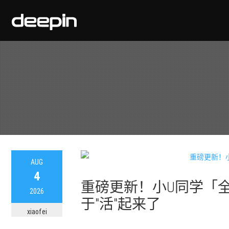
AUG
4
重磅更新！小U同学「
2026
于"活"起来了
xiaofei