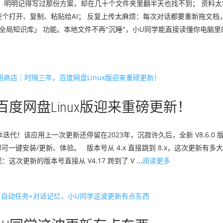
：明明记得写过那份方案，却在几十个文件夹里翻半天也找不到； 资料
个打开、复制、粘贴给AI； 反复上传太麻烦：每次对话都要重新拖文档
「全局知识库」 功能。本地文件不再"沉睡"，小U同学能直接读懂你电脑
度网盘Linux版迎来重磅更新！
本迭代！该应用上一次更新还停留在2023年，沉寂许久后，全新 V8.6.0 
可一键安装/更新、体验。 版本号从 4.x 直接跳到 8.x，这次更新有多大？ 
更新的版本号直接从 V4.17 跨到了 V ...
阅读更多