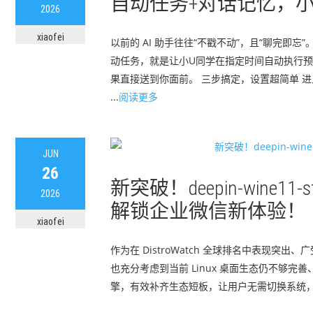
自动任务+对话记忆，
2026
xiaofei
以前的 AI 助手往往“不戳不动”，且“聊完即
动任务，就是让小U同学在指定时间自动执行预
果直接送到你面前。 三步搞定，设置超简单 进
...
阅读更多
JUN
26
新突破！deepin-wine11-
2026
解锁企业微信新体验！
xiaofei
作为在 DistroWatch 全球排名中表现突
也充分考虑到当前 Linux 桌面生态仍不够完善、
擎，有效补齐生态短板，让用户无需切换系统，即可