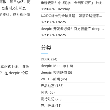
太零散：项目总结、历
重磅更新！小U同学「全局知识库」上线：你的本地文件，终于"活"起来了
，既费时又打断思
08/04/26 Tuesday
里的资料，成为真正懂
从XDG标准到全球共建：如意玲珑迎来首个海外开源贡献
07/31/26 Friday
deepin 开发者必备！官方技能库 deepin-skills 正式开源
07/31/26 Friday
分类
DDUC
(24)
deepin Meetup
(18)
版本正式上线。 该版
deepin 校园联盟
(5)
在 deepin 论坛
WHLUG新闻
(46)
产品动态
(185)
其他
(63)
发行注记
(76)
应用推荐
(11)