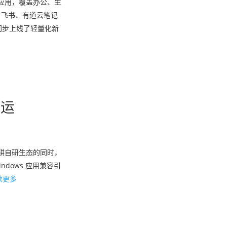
谱应用，覆盖办公、生
、飞书、有道云笔记
同步上线了轻量化新
升运
、深耕自研生态的同时，
ndows 应用兼容引
读更多