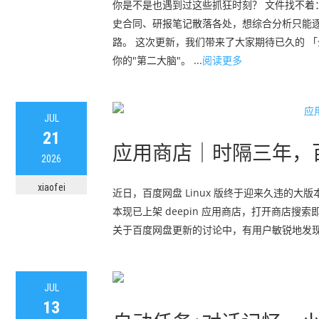
你是不是也遇到过这些抓狂时刻？ 文件找不着
史合同、研报笔记散落各处，想综合分析只能逐
路。 这次更新，我们带来了大家期待已久的 
你的"第二大脑"。 ...
阅读更多
JUL
21
应用商店｜时隔三年，百
2026
xiaofei
近日，百度网盘 Linux 版终于迎来久违的大版
本现已上架 deepin 应用商店，打开商店搜索即
关于百度网盘更新的讨论中，有用户敏锐地发现：这次
JUL
13