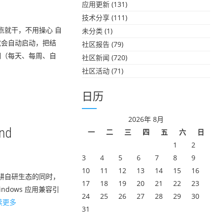
应用更新
(131)
技术分享
(111)
到点就干，不用操心 自
未分类
(1)
就会自动启动，把结
社区报告
(79)
期（每天、每周、自
社区新闻
(720)
社区活动
(71)
日历
2026年 8月
nd
一
二
三
四
五
六
日
1
2
3
4
5
6
7
8
9
10
11
12
13
14
15
16
、深耕自研生态的同时，
17
18
19
20
21
22
23
ndows 应用兼容引
24
25
26
27
28
29
30
读更多
31