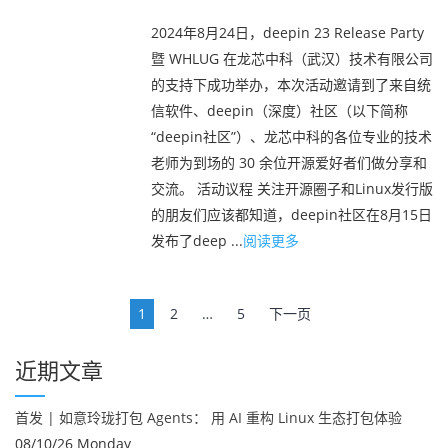
2024年8月24日，deepin 23 Release Party
暨 WHLUG 在龙芯中科（武汉）技术有限公司
的支持下成功举办，本次活动邀请到了来自统
信软件、deepin（深度）社区（以下简称
“deepin社区”）、龙芯中科的各位专业的技术
老师为到场的 30 余位开源爱好者们做分享和
交流。 活动议程 关注开源圈子和Linux发行版
的朋友们应该都知道，deepin社区在8月15日
发布了deep ...
阅读更多
文
1
2
…
5
下一页
章
导
近期文章
航
首发 | 如意玲珑打包 Agents： 用 AI 重构 Linux 生态打包体验
08/10/26 Monday