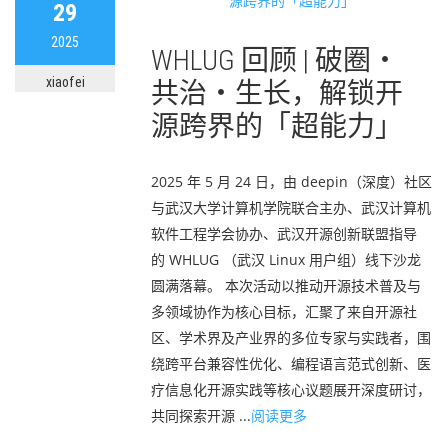
29
2025
WHLUG 回顾 | 破圈・
xiaofei
共治・生长，解锁开
源跨界的「超能力」
2025 年 5 月 24 日，由 deepin（深度）社区
与武汉大学计算机学院联合主办、武汉计算机
软件工程学会协办、武汉开源创新联盟指导
的 WHLUG （武汉 Linux 用户组）线下沙龙
圆满落幕。 本次活动以推动开源技术普及与
多领域协作为核心目标，汇聚了来自开源社
区、学术界及产业界的多位专家与实践者，围
绕跨平台兼容性优化、编程语言范式创新、医
疗信息化开源实践等核心议题展开深度研讨，
共同探索开源 ...
阅读更多