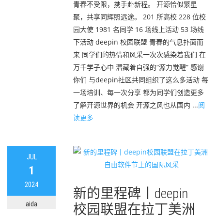
青春不受限，携手赴新程。 开源恰似繁星
聚，共享同辉照远途。 201 所高校 228 位校
园大使 1981 名同学 16 场线上活动 53 场线
下活动 deepin 校园联盟 青春的气息扑面而
来 同学们的热情和风采一次次感染着我们 在
万千学子心中 潜藏着自强的“源力觉醒” 感谢
你们 与deepin社区共同组织了这么多活动 每
一场培训、每一次分享 都为同学们创造更多
了解开源世界的机会 开源之风也从国内 ...
阅
读更多
JUL
1
2024
新的里程碑丨deepin
aida
校园联盟在拉丁美洲