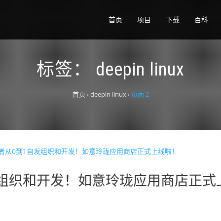
首页
项目
下载
百科
标签：
deepin linux
首页
›
deepin linux
›
页面 2
发组织和开发！如意玲珑应用商店正式