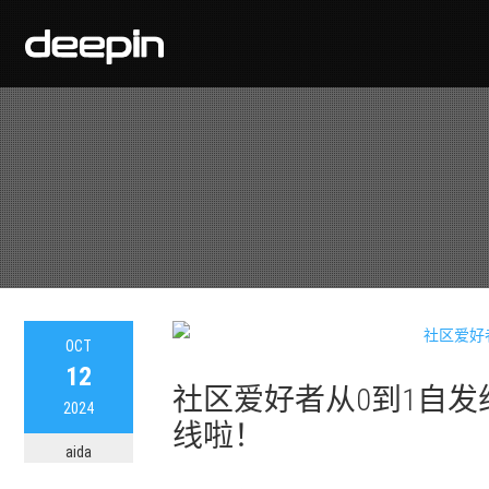
OCT
12
社区爱好者从0到1自
2024
线啦！
aida