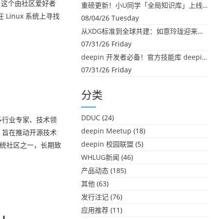
n/ 这个由社区爱好者
重磅更新！小U同学「全局知识库」上线：你的本地文件，终于"活"起来了
inux 系统上寻找
08/04/26 Tuesday
从XDG标准到全球共建：如意玲珑迎来首个海外开源贡献
07/31/26 Friday
deepin 开发者必备！官方技能库 deepin-skills 正式开源
07/31/26 Friday
分类
DDUC
(24)
众多行业专家、技术领
deepin Meetup
(18)
，旨在推动开源技术
deepin 校园联盟
(5)
系统社区之一，长期致
WHLUG新闻
(46)
产品动态
(185)
其他
(63)
发行注记
(76)
应用推荐
(11)