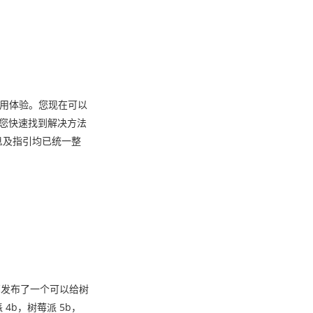
使用体验。您现在可以
助您快速找到解决方法
息及指引均已统一整
G 内部发布了一个可以给树
 4b，树莓派 5b，