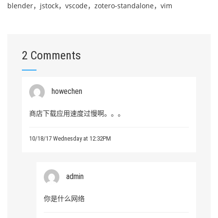
blender，jstock，vscode，zotero-standalone，vim
2 Comments
howechen
商店下载应用速度过慢啊。。。
10/18/17 Wednesday at 12:32PM
admin
你是什么网络