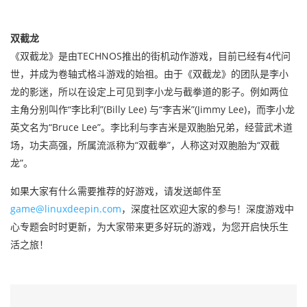
双截龙
《双截龙》是由TECHNOS推出的街机动作游戏，目前已经有4代问
世，并成为卷轴式格斗游戏的始祖。由于《双截龙》的团队是李小
龙的影迷，所以在设定上可见到李小龙与截拳道的影子。例如两位
主角分别叫作“李比利”(Billy Lee) 与“李吉米”(Jimmy Lee)，而李小龙
英文名为“Bruce Lee”。李比利与李吉米是双胞胎兄弟，经营武术道
场，功夫高强，所属流派称为“双截拳”，人称这对双胞胎为“双截
龙”。
如果大家有什么需要推荐的好游戏，请发送邮件至
game@linuxdeepin.com
，深度社区欢迎大家的参与！深度游戏中
心专题会时时更新，为大家带来更多好玩的游戏，为您开启快乐生
活之旅！