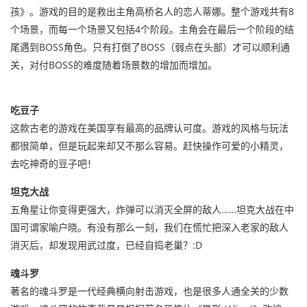
孩》。游戏的目的是救出主角高桥名人的恋人蒂娜。整个游戏共有8
个场景，而每一个场景又包括4个阶段。主角会在最后一个阶段的结
尾遇到BOSS角色。只有打倒了BOSS（弱点在头部）才可以顺利通
关，对付BOSS的难度随着场景数的增加而增加。
吃豆子
这款古老的游戏在美国享有最高的品牌认可度。游戏的风格与玩法
都很简单，但是玩起来却又不那么容易。赶快操作可爱的小精灵，
去吃神奇的豆子吧！
坦克大战
五角星让你变得更强大，炸弹可以消灭全屏的敌人……坦克大战在中
国可谓家喻户晓。有没有那么一刻，我们在慌忙把深入老家的敌人
消灭后，却发现用武过度，已经自捣老巢？:D
魂斗罗
著名的魂斗罗是一代经典横向射击游戏，也是很多人通全关的少数