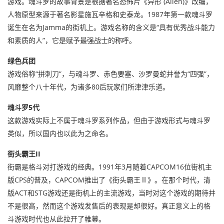
游戏。魂斗罗的故事背景是根据著名恐怖片《异形 (Alien)》改编，
人物原型来源于著名影星施瓦辛格和史泰龙。1987年第一款魂斗罗
诞生在名为Jamma的街机上。游戏名称的含义是“具有优秀战斗能力
和素质的人”，它是赋予最强战士的称呼。
绿色兵团
游戏俗称“拼刺刀”，与魂斗罗、赤色要塞、沙罗曼蛇并誉为“四强”，
风靡整个八十年代，为诸多80后玩家们所津津乐道。
魂斗罗5代
这款游戏实际上不属于魂斗罗系列作品，但由于游戏形式与魂斗罗
类似，所以国内也以此为之命名。
街头霸王II
街霸是格斗对打游戏的经典。1991年3月随着CAPCOM16位街机主
版CPS的普及，CAPCOM推出了《街头霸王Ⅱ》。在那个时代，清
版ACT和STG游戏还是街机上的主流游戏，当时对这个游戏的期待并
不是很高，然而这个游戏发售后的表现是却很好。真正意义上的格
斗游戏时代也从此拉开了帷幕。