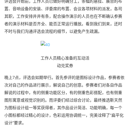
评选会开始前，工作人员已做好明确分工，条幅的悬挂、展台的布
置、音响设备的安装、评委席的布置、会议各项材料的派发，各司
其职，工作安排井井有条，配合操作演示的人员也在不断确认参赛
者的演示材料是否齐全、能否正常运行播放。看到我们到来，还时
不时与我们沟通评选会流程的细节，以避免产生疏漏。
工作人员精心准备的互动活
动兑奖券
晚上7点，评选会如期举行。首先参评的是图标设计作品，参赛者依
次对自己的作品进行展
示，解说自己的创意。参赛者们对各自作品
解说的过程中，有的侧重功能区分，有的侧重色彩搭配，也有侧重
图形寓意或视觉识别的。而评委们经过综合讨论，最终推选靳天然
为图标设计组一等奖获得者，其作品设计简洁、功能明确，每一个
小图标都经过精心的设计，色彩运用协调统一，完美诠释了“扁平化
设计”要求。