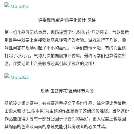
评委现场点评“扁平化设计”风格
第一组作品展示结束后，现场设置了“击鼓传花”互动环节，气球最后
到谁手中就要上台接受脑筋急转弯问答考验。游戏进行了几轮，趣
味性问答在现场引起了不小的轰动。同学们热情高涨，有的心里还
打起了小九九，气球几次拍向前排评委席。最终同学们也算得偿所
愿，评委老师上台亮歌喉还真引起了观众的尖叫！
现场“击鼓传花”互动环节片段
壁纸设计组比赛中，有参赛选手提交了多份作品，综合评比后最后
由梁太和以“生命本色”为主题的作品赢得了这组的优胜奖。当然这份
作品能拔得头筹有一部分归因于评委们的喜好，更大程度上也是因
其绚丽的色彩及画面的意境更能引起旁观者的心灵共鸣。