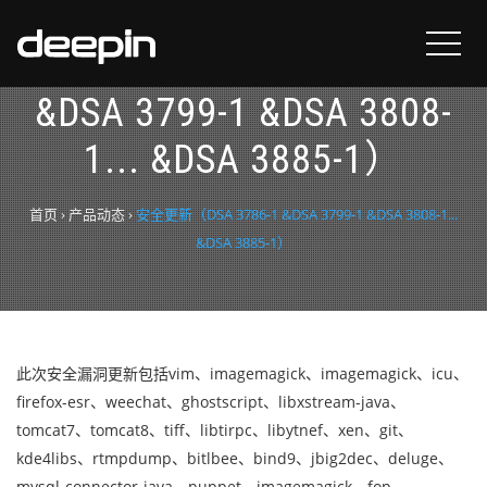
安全更新（DSA 3786-1
&DSA 3799-1 &DSA 3808-
1... &DSA 3885-1）
首页
›
产品动态
›
安全更新（DSA 3786-1 &DSA 3799-1 &DSA 3808-1...
&DSA 3885-1）
此次安全漏洞更新包括vim、imagemagick、imagemagick、icu、
firefox-esr、weechat、ghostscript、libxstream-java、
tomcat7、tomcat8、tiff、libtirpc、libytnef、xen、git、
kde4libs、rtmpdump、bitlbee、bind9、jbig2dec、deluge、
mysql-connector-java、puppet、imagemagick、fop、