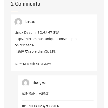
2 Comments
birdxs
Linux Deepin ISO地址应该是
http://mirrors.hustunique.com/deepin-
cd/releases/
卡饭网友caofeidian发现的。
10/29/13 Tuesday at 08:39PM
lihongwu
感谢指正，已修改。
10/31/13 Thursday at 05:28PM