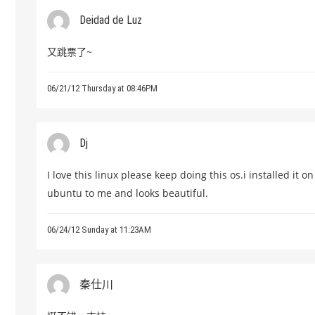
Deidad de Luz
又跳票了~
06/21/12 Thursday at 08:46PM
Dj
I love this linux please keep doing this os.i installed it
ubuntu to me and looks beautiful.
06/24/12 Sunday at 11:23AM
秦仕川