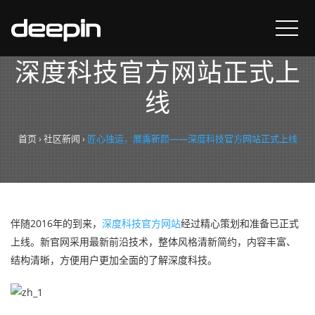
匠心独运，展露新颜——
深度科技官方网站正式上
线
首页
›
社区新闻
›
匠心独运，展露新颜——深度科技官方网站正式上线
伴随2016年的到来，
深度科技官方网站
经过精心策划和准备已正式
上线。新官网采用最新前沿技术，整体风格清新简约，内容丰富、
结构清晰，方便用户更加全面的了解深度科技。