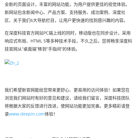
全新的页面设计，丰富的网站功能，为用户提供更佳的视觉体验。
新网站包含新闻中心、产品方案、支持服务、成功案例、深度社
区、关于我们6大导航栏目，让用户更快速的找到感兴趣的内容。
在深度科技官方网站PC端上线的同时，移动版也在同步设计，采用
响应式布局、HTML 5等多种技术手段，不久之后，您将畅享深度科
技官网从“桌面端”移到“手指间”的体验。
我们希望新官网能给您带来更舒心、更易用的访问体验！如果您在
浏览我们网站时有好的意见和建议，请给我们留言，深度科技团队
将根据大家的反馈进行改进，使网站功能更加完善。更多精彩请登
录
www.deepin.com
体验！