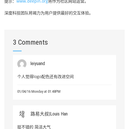
提示：
www.deepin.org
将作为社区网站运营。
深度科技团队将竭力为用户提供最好的交互体验。
3 Comments
leiyuand
个人觉得logo配色还有改进空间
01/04/16 Monday at 01:48PM
路易大叔|Louis Han
挺不错的 简洁大气