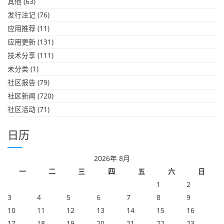
其他
(63)
发行注记
(76)
应用推荐
(11)
应用更新
(131)
技术分享
(111)
未分类
(1)
社区报告
(79)
社区新闻
(720)
社区活动
(71)
日历
2026年 8月
一
二
三
四
五
六
日
1
2
3
4
5
6
7
8
9
10
11
12
13
14
15
16
17
18
19
20
21
22
23