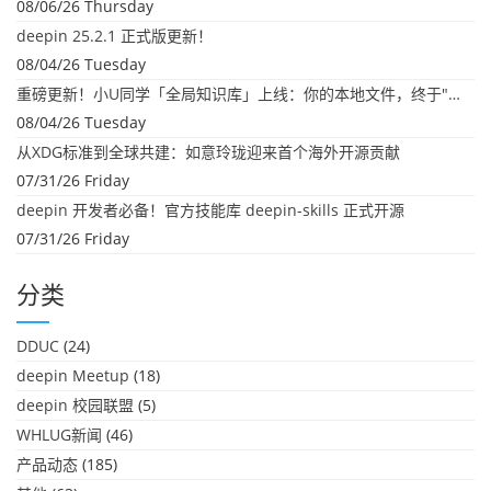
08/06/26 Thursday
deepin 25.2.1 正式版更新！
08/04/26 Tuesday
重磅更新！小U同学「全局知识库」上线：你的本地文件，终于"活"起来了
08/04/26 Tuesday
从XDG标准到全球共建：如意玲珑迎来首个海外开源贡献
07/31/26 Friday
deepin 开发者必备！官方技能库 deepin-skills 正式开源
07/31/26 Friday
分类
DDUC
(24)
deepin Meetup
(18)
deepin 校园联盟
(5)
WHLUG新闻
(46)
产品动态
(185)