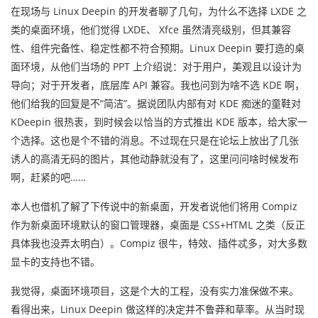
在现场与 Linux Deepin 的开发者聊了几句，为什么不选择 LXDE 之
类的桌面环境，他们觉得 LXDE、 Xfce 虽然清亮级别，但其兼容
性、组件完备性、稳定性都不符合预期。Linux Deepin 要打造的桌
面环境，从他们当场的 PPT 上介绍说：对于用户，美观且以设计为
导向；对于开发者，底层库 API 兼容。我也问到为啥不选 KDE 啊，
他们给我的回复是不“简洁”。据说团队内部有对 KDE 痴迷的童鞋对
KDeepin 很热衷，到时候会以恰当的方式推出 KDE 版本，给大家一
个选择。这也是个不错的消息。不过现在只是在论坛上放出了几张
诱人的高清无码的图片，其他动静就没有了，这里问问啥时候发布
啊，赶紧的吧……
本人也借机了解了下传说中的新桌面，开发者说他们将用 Compiz
作为新桌面环境默认的窗口管理器，桌面是 CSS+HTML 之类（反正
具体我也没弄太明白）。Compiz 很牛，特效、插件忒多，对大多数
显卡的支持也不错。
我觉得，桌面环境项目，这是个大的工程，没有实力准保做不来。
看得出来，Linux Deepin 做这样的决定并不鲁莽和草率。从当时现