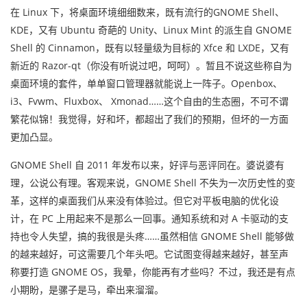
在 Linux 下，将桌面环境细细数来，既有流行的GNOME Shell、
KDE，又有 Ubuntu 奇葩的 Unity、Linux Mint 的派生自 GNOME
Shell 的 Cinnamon，既有以轻量级为目标的 Xfce 和 LXDE，又有
新近的 Razor-qt（你没有听说过吧，呵呵）。暂且不说这些称自为
桌面环境的套件，单单窗口管理器就能说上一阵子。Openbox、
i3、Fvwm、Fluxbox、 Xmonad……这个自由的生态圈，不可不谓
繁花似锦！我觉得，好和坏，都超出了我们的预期，但坏的一方面
更加凸显。
GNOME Shell 自 2011 年发布以来，好评与恶评同在。婆说婆有
理，公说公有理。客观来说，GNOME Shell 不失为一次历史性的变
革，这样的桌面我们从来没有体验过。但它对平板电脑的优化设
计，在 PC 上用起来不是那么一回事。通知系统和对 A 卡驱动的支
持也令人失望，搞的我很是头疼……虽然相信 GNOME Shell 能够做
的越来越好，可这需要几个年头吧。它试图变得越来越好，甚至声
称要打造 GNOME OS，我晕，你能再有才些吗？不过，我还是有点
小期盼，是骡子是马，牵出来溜溜。