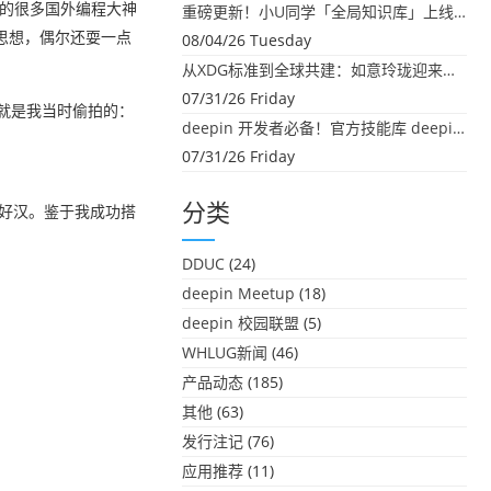
我见过的很多国外编程大神
重磅更新！小U同学「全局知识库」上线：你的本地文件，终于"活"起来了
思想，偶尔还耍一点
08/04/26 Tuesday
从XDG标准到全球共建：如意玲珑迎来首个海外开源贡献
07/31/26 Friday
图就是我当时偷拍的：
deepin 开发者必备！官方技能库 deepin-skills 正式开源
07/31/26 Friday
分类
下好汉。鉴于我成功搭
DDUC
(24)
deepin Meetup
(18)
deepin 校园联盟
(5)
WHLUG新闻
(46)
产品动态
(185)
其他
(63)
发行注记
(76)
应用推荐
(11)