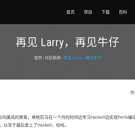
首页
项目
下载
百科
再见 Larry，再见牛仔
首页
›
社区新闻
›
再见 Larry，再见牛仔
作
名叫唐凤的黑客，单枪匹马在一个月的时间边学习Haskell边实现Perl6
，以至于最后爱上了Haskell，哈哈。