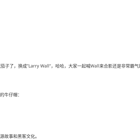
，换成”Larry Wall“，哈哈，大家一起喊Wall来合影还是非常霸气
气的牛仔帽：
开源故事和黑客文化。