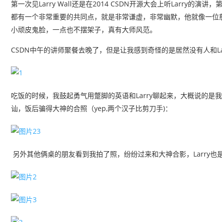
第一次见Larry Wall还是在2014 CSDN开源大会上听Larry
都有一个非常重要的共同点，就是非常谦虚，非常幽默，他就像一位
小顽皮鬼脸，一点也不摆架子，真有大师风范。
CSDN中午的讲师聚餐去晚了，但是让我感到奇怪的是居然没有人和L
吃饭的时候，我鼓起勇气用蹩脚的英语和Larry聊起来，大概说的是我
讪，饭后骗得大神的合照（yep,两个汉子比剪刀手)：
另外其他俩桌的朋友看到我拍了照，纷纷过来和大神合影，Larry也