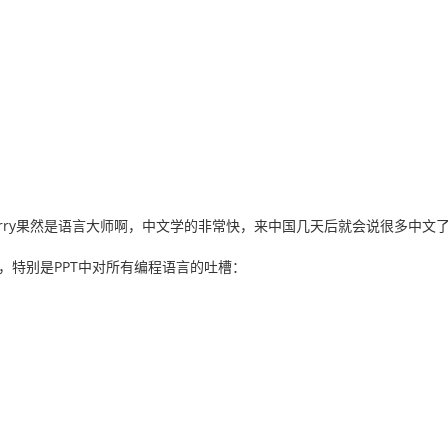
Larry果然是语言大师啊，中文学的非常快，来中国几天后就会说很多中文
断，特别是PPT中对所有编程语言的吐槽：