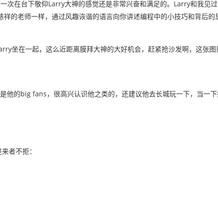
的演讲，第一次在台下敬仰Larry大神的感觉还是非常兴奋和满足的。Larry和
慈祥的老师一样，通过风趣诙谐的语言向你讲述编程中的小技巧和背后的
arry坐在一起，这么近距离膜拜大神的大好机会，赶紧抢沙发啊，这张
是他的big fans，很高兴认识他之类的，还建议他去长城玩一下，当一
是来者不拒：