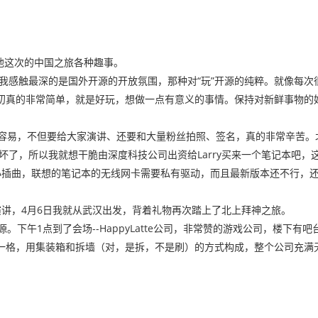
于他这次的中国之旅各种趣事。
得让我感触最深的是国外开源的开放氛围，那种对“玩”开源的纯粹。就像每
初真的非常简单，就是好玩，想做一点有意义的事情。保持对新鲜事物的
真不容易，不但要给大家演讲、还要和大量粉丝拍照、签名，真的非常辛苦
本就坏了，所以我就想干脆由深度科技公司出资给Larry买来一个笔记本吧
小插曲，联想的笔记本的无线网卡需要私有驱动，而且最新版本还不行，
后一次演讲，4月6日我就从武汉出发，背着礼物再次踏上了北上拜神之旅。
开源。下午1点到了会场--HappyLatte公司，非常赞的游戏公司，楼下有
一格，用集装箱和拆墙（对，是拆，不是刷）的方式构成，整个公司充满