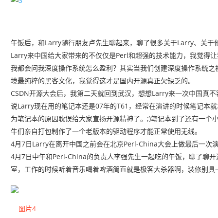
午饭后，和Larry随行朋友卢先生聊起来，聊了很多关于Larry、关
Larry来中国给大家带来的不仅仅是Perl和超强的技术能力，我觉
我都会问我深度操作系统怎么盈利？其实当我们创建深度操作系统之
境最纯粹的黑客文化，我觉得这才是国内开源真正欠缺乏的。
CSDN开源大会后，我第二天就回到武汉，想想Larry来一次中国
说Larry现在用的笔记本还是07年的T61，经常在演讲的时候笔记
为笔记本的原因耽误给大家宣扬开源精神了。;)笔记本到了还有一个
牛们亲自打包制作了一个老版本的驱动程序才能正常使用无线。
4月7日Larry在离开中国之前会在北京Perl-China大会上做最
4月7日中午和Perl-China的负责人李强先生一起吃的午饭，聊了聊
室，工作的时候听着音乐喝着啤酒简直就是极客大杀器啊，装修别具