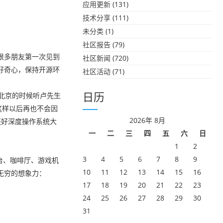
应用更新
(131)
技术分享
(111)
未分类
(1)
社区报告
(79)
次很多朋友第一次见到
社区新闻
(720)
好奇心，保持开源环
社区活动
(71)
。北京的时候听卢先生
日历
，这样以后再也不会因
2026年 8月
还好深度操作系统大
一
二
三
四
五
六
日
1
2
3
4
5
6
7
8
9
吧台、咖啡厅、游戏机
10
11
12
13
14
15
16
无穷的想象力：
17
18
19
20
21
22
23
24
25
26
27
28
29
30
31