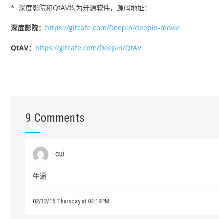
* 深度影院和QtAV均为开源软件，源码地址：
深度影院：
https://gitcafe.com/Deepin/deepin-movie
QtAV：
https://gitcafe.com/Deepin/QtAV
9 Comments
cui
牛逼
02/12/15 Thursday at 04:18PM