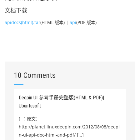
文档下载
apidocs(html).tar
(HTML 版本) |
api
(PDF 版本)
10 Comments
Deepin UI 参考手册完整版(HTML & PDF)|
Ubuntusoft
[...] 原文：
http://planet.linuxdeepin.com/2012/08/08/deepi
n-ui-api-doc-html-and-pdf/ [...]