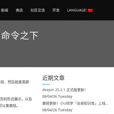
新闻
商店
社区交流
开发
LANGUAGE:
，命令之下
近期文章
体验、然后就是高颜
deepin 25.2.1 正式版更新！
08/04/26 Tuesday
签页的形式展示，以及
重磅更新！小U同学「全局知识库」上线：你的本地文件，终于"活"起来了
可以美美哒。
08/04/26 Tuesday