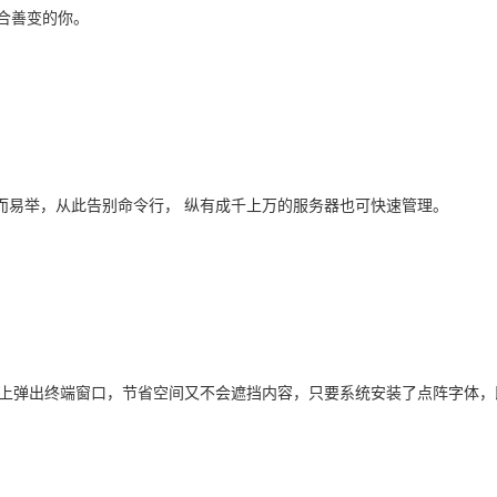
合善变的你。
而易举，从此告别命令行， 纵有成千上万的服务器也可快速管理。
从上弹出终端窗口，节省空间又不会遮挡内容，只要系统安装了点阵字体，