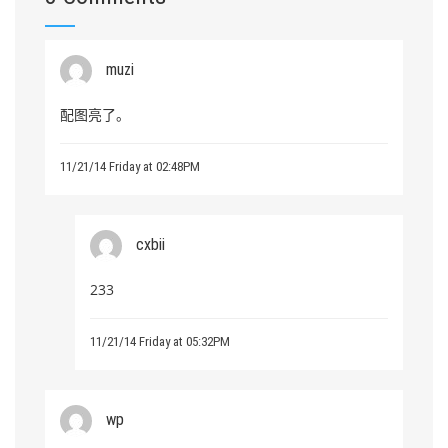
muzi
配图亮了。
11/21/14 Friday at 02:48PM
cxbii
233
11/21/14 Friday at 05:32PM
wp