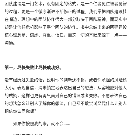
团队建设是一门艺术，没有固定的格式，是一个仁者见仁智者见智
的过程，更是一个循序渐进不断修正的过程。我们常把团队建设挂
在嘴边，理想中的团队协作很大一部分取决于团队精神，而现实中
却是让信任危机影响了整个团队的协作。书中总结出来的团建建设
核心理念是：谦虚、尊重、信任，而这一切的基础来源于一点——
沟通。
第一，尽快失败比尽快成功好。
没有经历过失败的话，说明你的创新还不够，或者你承担的风险还
太小。表现自信，清晰镇定地表达出自己的想法，从容地应对他人
的质疑，这样也更有勇气面对自己的错误或者失败。不愿表达自己
的想法怎么让别人了解你的想法，自己都不敢尝试又凭什么让别人
相信你认同你呢？
——如果你按照我的来，就不会……