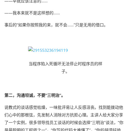
——早就应该注意的……
——我本来就不是这样想的……
事后的“如果你按照我的来，就不会……”只是无用的借口。
当程序陷入死循环无法停止时程序员的样
子。
第二，沟通坦诚，不要“三明治”。
说教式的谈话感觉枯燥，一味批评易让人反感沮丧。找到能拨动他
们心中的那根弦，先发制人消除对方抗拒心理。主讲人给大家分享
了一个实例，很多领导找员工谈话的时候会选择“三明治”谈法，“你
是最聪明的工程师之一”，“你写的代码太难懂了”，“你的胡须好帅