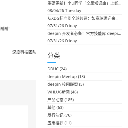
重磅更新！小U同学「全局知识库」上线：你的本地文件，终于"活"起来了
08/04/26 Tuesday
从XDG标准到全球共建：如意玲珑迎来首个海外开源贡献
07/31/26 Friday
，谢谢！
deepin 开发者必备！官方技能库 deepin-skills 正式开源
07/31/26 Friday
深度科技团队
分类
DDUC
(24)
deepin Meetup
(18)
deepin 校园联盟
(5)
WHLUG新闻
(46)
产品动态
(185)
其他
(63)
发行注记
(76)
应用推荐
(11)