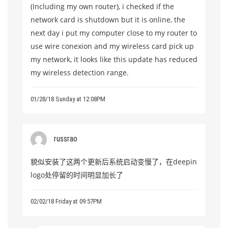
(Including my own router), i checked if the
network card is shutdown but it is online, the
next day i put my computer close to my router to
use wire conexion and my wireless card pick up
my network, it looks like this update has reduced
my wireless detection range.
01/28/18 Sunday at 12:08PM
russrao
貌似安装了这两个更新后系统启动变慢了，在deepin
logo处停留的时间明显加长了
02/02/18 Friday at 09:57PM