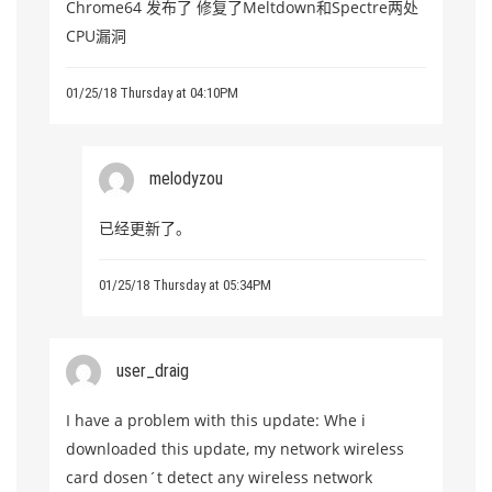
Chrome64 发布了 修复了Meltdown和Spectre两处
CPU漏洞
01/25/18 Thursday at 04:10PM
melodyzou
已经更新了。
01/25/18 Thursday at 05:34PM
user_draig
I have a problem with this update: Whe i
downloaded this update, my network wireless
card dosen´t detect any wireless network