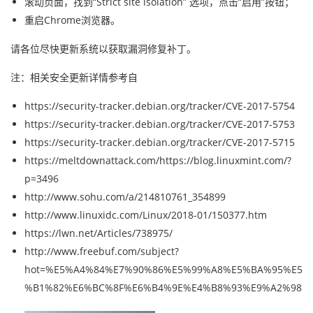
滚动页面，找到“Strict site isolation” 选项，点击“启用”按钮；
重启Chrome浏览器。
请各位尽快更新系统以获取漏洞修复补丁。
注：相关安全更新详情参考自
https://security-tracker.debian.org/tracker/CVE-2017-5754
https://security-tracker.debian.org/tracker/CVE-2017-5753
https://security-tracker.debian.org/tracker/CVE-2017-5715
https://meltdownattack.com/https://blog.linuxmint.com/?
p=3496
http://www.sohu.com/a/214810761_354899
http://www.linuxidc.com/Linux/2018-01/150377.htm
https://lwn.net/Articles/738975/
http://www.freebuf.com/subject?
hot=%E5%A4%84%E7%90%86%E5%99%A8%E5%BA%95%E5
%B1%82%E6%BC%8F%E6%B4%9E%E4%B8%93%E9%A2%98