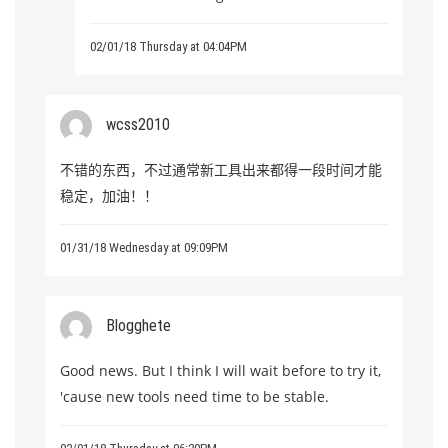
02/01/18 Thursday at 04:04PM
wcss2010
不错的东西，不过通常新工具出来都得一段时间才能
稳定，加油！！
01/31/18 Wednesday at 09:09PM
Blogghete
Good news. But I think I will wait before to try it,
'cause new tools need time to be stable.