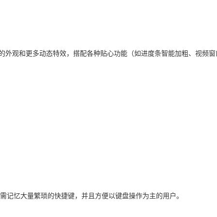
新的外观和更多动态特效，搭配各种贴心功能（如进度条智能加粗、视频窗
！
，从此无需记忆大量繁琐的快捷键，并且方便以键盘操作为主的用户。