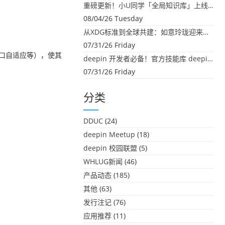
重磅更新！小U同学「全局知识库」上线：你的本地文件，终于"活"起来了
08/04/26 Tuesday
从XDG标准到全球共建：如意玲珑迎来首个海外开源贡献
07/31/26 Friday
口自适应等），使其
deepin 开发者必备！官方技能库 deepin-skills 正式开源
07/31/26 Friday
分类
DDUC
(24)
deepin Meetup
(18)
deepin 校园联盟
(5)
WHLUG新闻
(46)
产品动态
(185)
其他
(63)
发行注记
(76)
应用推荐
(11)