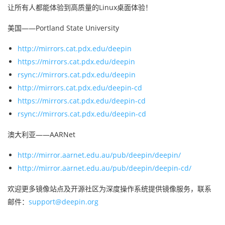
让所有人都能体验到高质量的Linux桌面体验！
美国——Portland State University
http://mirrors.cat.pdx.edu/deepin
https://mirrors.cat.pdx.edu/deepin
rsync://mirrors.cat.pdx.edu/deepin
http://mirrors.cat.pdx.edu/deepin-cd
https://mirrors.cat.pdx.edu/deepin-cd
rsync://mirrors.cat.pdx.edu/deepin-cd
澳大利亚——AARNet
http://mirror.aarnet.edu.au/pub/deepin/deepin/
http://mirror.aarnet.edu.au/pub/deepin/deepin-cd/
欢迎更多镜像站点及开源社区为深度操作系统提供镜像服务，联系
邮件：
support@deepin.org