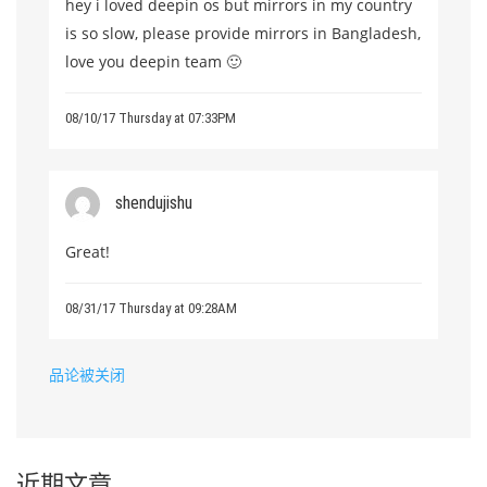
hey i loved deepin os but mirrors in my country
is so slow, please provide mirrors in Bangladesh,
love you deepin team 🙂
08/10/17 Thursday at 07:33PM
shendujishu
Great!
08/31/17 Thursday at 09:28AM
品论被关闭
近期文章