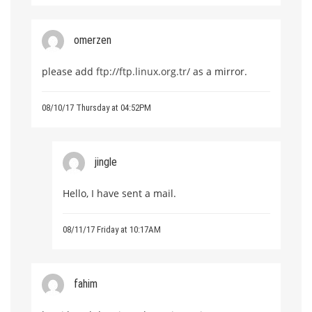
omerzen
please add
ftp://ftp.linux.org.tr/
as a mirror.
08/10/17 Thursday at 04:52PM
jingle
Hello, I have sent a mail.
08/11/17 Friday at 10:17AM
fahim