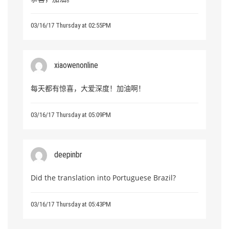
03/16/17 Thursday at 02:55PM
xiaowenonline
每天都有惊喜，大爱深度！加油啊！
03/16/17 Thursday at 05:09PM
deepinbr
Did the translation into Portuguese Brazil?
03/16/17 Thursday at 05:43PM