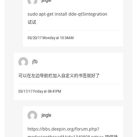
jingle
sudo apt-get install dde-qt5integration
试试
03/20/17 Monday at 10:34AM
jfb
可以在左边导航栏加入自定义的书签就好了
03/17/17 Friday at 08:41PM
jingle
https://bbs.deepin.org/forum.php?
mod=viewthread&tid=134980&extra=
提供插