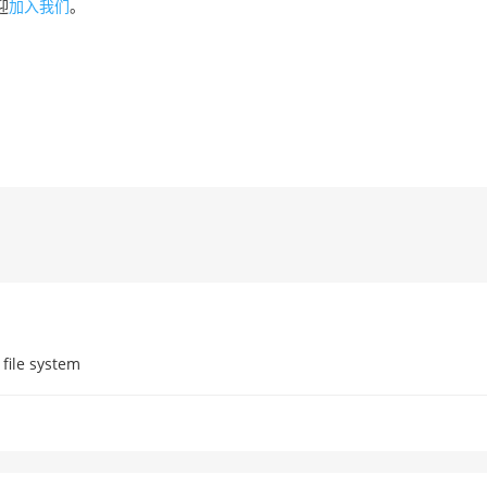
迎
加入我们
。
le system