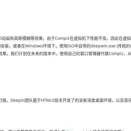
的3D动画和高斯模糊等效果。由于Compiz在虚拟机下性能不佳，因此在虚拟机
或者在Windows环境下，使用ISO中自带的deepwin.exe (传统的
华丽效果。我们计划在未来的版本中，使用自己的窗口管理器代替Compiz，
发行版，Deepin团队基于HTML5技术开发了的全新深度桌面环境，以及