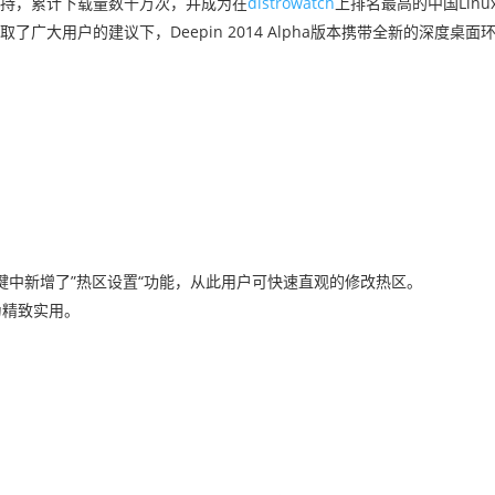
支持，累计下载量数千万次，并成为在
distrowatch
上排名最高的中国Lin
广大用户的建议下，Deepin 2014 Alpha版本携带全新的深度桌面环
中新增了”热区设置“功能，从此用户可快速直观的修改热区。
为精致实用。