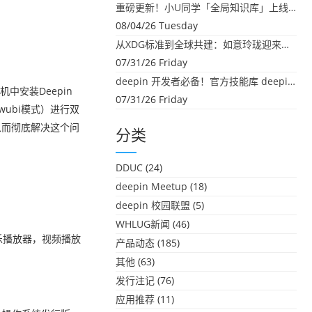
重磅更新！小U同学「全局知识库」上线：你的本地文件，终于"活"起来了
08/04/26 Tuesday
从XDG标准到全球共建：如意玲珑迎来首个海外开源贡献
07/31/26 Friday
deepin 开发者必备！官方技能库 deepin-skills 正式开源
中安装Deepin
07/31/26 Friday
wubi模式）进行双
从而彻底解决这个问
分类
DDUC
(24)
deepin Meetup
(18)
deepin 校园联盟
(5)
WHLUG新闻
(46)
音乐播放器，视频播放
产品动态
(185)
其他
(63)
发行注记
(76)
应用推荐
(11)