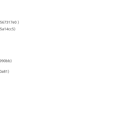
567317e0 ）
5a14cc5）
a990bb）
80a81）