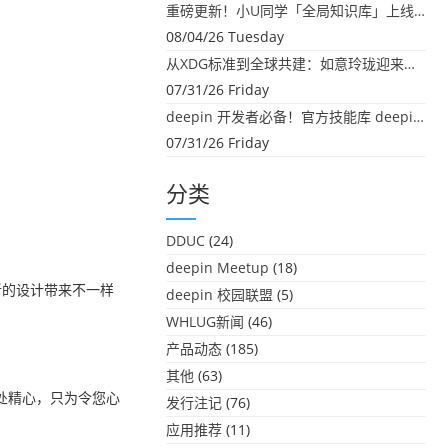
重磅更新！小U同学「全局知识库」上线：你的本地文件，终于"活"起来了
08/04/26 Tuesday
从XDG标准到全球共建：如意玲珑迎来首个海外开源贡献
07/31/26 Friday
deepin 开发者必备！官方技能库 deepin-skills 正式开源
07/31/26 Friday
分类
DDUC
(24)
deepin Meetup
(18)
全新的设计带来不一样
deepin 校园联盟
(5)
WHLUG新闻
(46)
产品动态
(185)
其他
(63)
处精心，只为令您心
发行注记
(76)
应用推荐
(11)