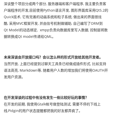
深谈整个项目分成两个部分, 服务器端和客户端程序, 我主要负责客
户端程序的开发,目前使用Python语言开发, 图形界面库采用Qt5.2的
Quick技术, 它有完善的动画系统和粒子系统, 做出来的界面很炫
酷, 采用MVC框架开发, 并由信号机制做辅助, 自己编写了ORM到
Qt Model的动态绑定, xmpp负责向数据库里写入数据, 控制层将数
据转换成Qt model传递给QML。
未来深谈会开放接口吗？会以怎么样的形式开放给其他开发者。
当然开放, 上面已经提到过聊天工具条已经做成插件形式, 比如支持
语法高亮, Markdown等, 随着用户人数的增加我们将使用OAUTH开
发用户资源。
在开发深谈的过程中有没有发生一些比较好玩的事情？
在开发的前期, 我使用Gtalk帐号做登陆测试, 需要不停的下线上
线,Pidgin的用户状态提醒都把我的好友都弄疯了。