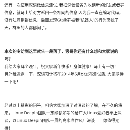
还有一次使用深谈做信息测试, 我把深谈设置为收到新的好友或者群
信息，就马上给对方返回一条相同的信息,因为我一直在编写代码，
没有注意到群信息，后面发现Gtalk群被我“机器人”的行为骚扰了一
天，群里的人都郁闷了。
本次的专访到这里就告一段落了，猴哥你还有什么想和大家说的
吗？
我给大家拜个晚年，祝大家新年快乐！身体健康！马上有一切！
另外我透露一下，深谈预计将在2014年5月份发布测试版, 大家期待
一下吧！
经过以上精彩的问答，相信大家加深了对深谈的了解，在不久的将
来，Linux Deepin团队一定能够如期的给广大Linux爱好者奉上深
谈，以Linux Deepin团队一贯的高水准作风！深谈——你值得期
待！