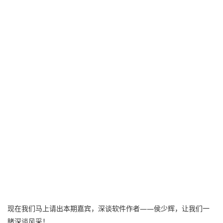
现在我们马上请出本期嘉宾，深谈软件作者——侯少辉，让我们一
睹深谈风采！