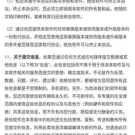
（1）如您未遵守本协议的各项条款和条件，统信软件可终止本协
议。终止本协议时，您必须立即销毁本软件的所有复制品，附随的
文档印刷材料，或者将其归还给统信软件。
（2）通过向您提供本软件的任何替换版本或修改版本或升级版本的
一份取代协议，并规定您使用这类替换版本或修改版本或升级版本
的条件是您接受这类取代协议，统信软件可以终止本协议。
11．
关于提交信息
。如果您通过任何方式或任何媒体提交数据或其
他信息（以下称为“信息”，此信息包括但不限于用于改进本软件及与
本软件相关的服务而提交的思想、概念或技术，不论是作为反馈、
数据、问题、评价、建议等）给统信软件，都被视为您同意所有这
些信息都是不受限制的、非机密的。另外，为改进我们的软件和服
务，您还同意统信软件拥有永久的、不可剥夺的、非专属的在全球
范围内使用这些信息的权利以及与其他方（例如硬件和软件供应
商）共享这些信息，而不负有向您付款、赔偿或支付酬金的义务。
统信软件在本条款中的权利还应包括使用、复制、传送和散布所有
您提交的信息，利用此类信息改编或编译为新的作品，创造由此衍