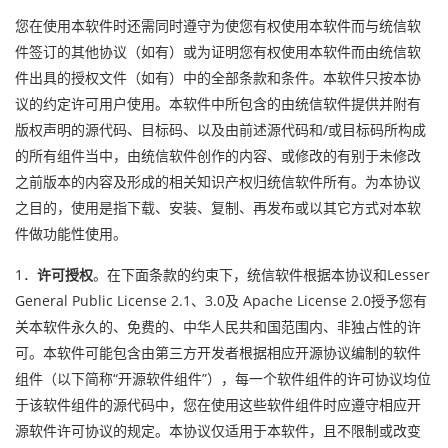
您在使用本软件时还需同时遵守为使您有权使用本软件而与统信软
件签订的其他协议（如有）或为证明您有权使用本软件而由统信软
件出具的授权文件（如有）中的全部条款和条件。本软件只按本协
议的约定许可用户使用。本软件中所包含的由统信软件提供并附有
版权声明的源代码、目标码、以及由前述源代码和/或目标码所构成
的所有组件当中，由统信软件创作的内容、或修改的有别于未修改
之前版本的内容及形成的相关知识产权归统信软件所有。为本协议
之目的，使用是指下载、安装、复制、再发布或以其它方式对本软
件做功能性使用。
1．
许可授权
。在下面条款的约束下，统信软件根据本协议和Lesser
General Public License 2.1、3.0及 Apache License 2.0授予您有
关本软件永久的、免费的、中华人民共和国范围内、非独占性的许
可。本软件可能包含由第三方开发者根据相应开源协议编制的软件
组件（以下简称“开源软件组件”），每一个软件组件的许可协议均位
于该软件组件的源代码中，您在使用这些软件组件时应遵守相应开
源软件许可协议的规定。本协议仅适用于本软件，且不限制或改变