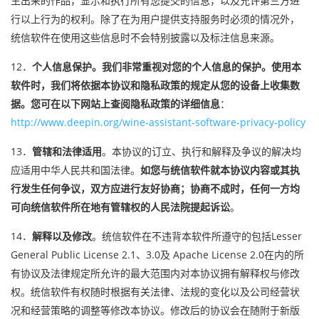
生出来的作品，显示和执行所有您提交的信息，以及允许第三方进
行以上行为的权利。除了在为用户提供支持服务时必须的情况外，
统信软件在使用这些信息时不会特别披露以及标注信息来源。
12．
个人信息保护。我们非常重视对您的个人信息的保护。使用本
软件时，我们将依据本协议和隐私政策的规定从您的设备上收集数
据。您可在以下网站上查阅隐私政策的详细信息
：
http://www.deepin.org/wine-assistant-software-privacy-policy
13．
管辖和法律适用
。本协议的订立、执行和解释及争议的解决均
应适用中华人民共和国法律。
如您与统信软件就本协议内容或其执
行发生任何争议，双方应进行友好协商；协商不成时，任何一方均
可向统信软件所在地有管辖权的人民法院提起诉讼
。
14．
解释以及修改
。统信软件在不违背本软件所遵守的包括Lesser
General Public License 2.1、3.0及 Apache License 2.0在内的所
有协议及法律规定所允许的最大范围内对本协议拥有解释权与修改
权。统信软件有权随时根据有关法律、法规的变化以及公司经营状
况和经营策略的调整等修改本协议。修改后的协议会在随附于新版