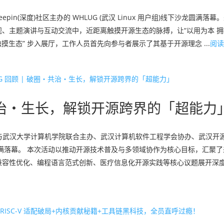
epin(深度)社区主办的 WHLUG (武汉 Linux 用户组)线下沙龙圆满
、主题演讲与互动交流中，近距离触摸开源生态的脉搏，让“以用为本 拥
摸生态” 步入展厅，工作人员首先向参与者展示了其基于开源理念 ...
阅读
圈・共治・生长，解锁开源跨界的「超能力
（深度）社区与武汉大学计算机学院联合主办、武汉计算机软件工程学会协办、武汉
下沙龙圆满落幕。 本次活动以推动开源技术普及与多领域协作为核心目标，汇聚
兼容性优化、编程语言范式创新、医疗信息化开源实践等核心议题展开深