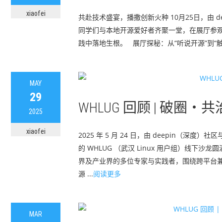
xiaofei
共赴技术盛宴，播撒创新火种 10月25日，由 de
同学们与本地开源爱好者齐聚一堂，在展厅参观
践中落地生根。 展厅探秘：从“听说开源”到“触
MAY
29
WHLUG 回顾 | 破
2025
xiaofei
2025 年 5 月 24 日，由 deepin
的 WHLUG （武汉 Linux 用户组）线
界及产业界的多位专家与实践者，围绕跨平台
源 ...
阅读更多
MAR