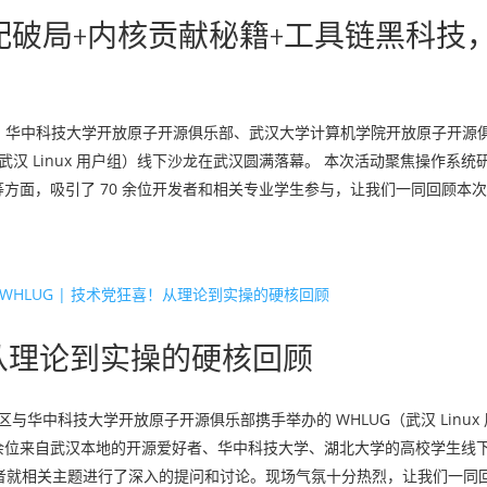
C-V 适配破局+内核贡献秘籍+工具链黑科技
（深度）社区、华中科技大学开放原子开源俱乐部、武汉大学计算机学院开放原子开
汉 Linux 用户组）线下沙龙在武汉圆满落幕。 本次活动聚焦操作系统研发
面，吸引了 70 余位开发者和相关专业学生参与，让我们一同回顾本次活动
喜！从理论到实操的硬核回顾
（深度）社区与华中科技大学开放原子开源俱乐部携手举办的 WHLUG（武汉 Linu
 余位来自武汉本地的开源爱好者、华中科技大学、湖北大学的高校学生线下
者就相关主题进行了深入的提问和讨论。现场气氛十分热烈，让我们一同回顾本