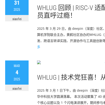
31
WHLUG 回顾 | RIS
2025
员直呼过瘾！
xiaofei
2025 年 3 月 29 日，由 deepin
算机学院联合主办，黄鹤社区协办的WHLUG（武
发、跨语言转译实践、开源协作与工具链创新等方
多
MAR
4
WHLUG | 技术党狂
2025
xiaofei
2025 年 3 月 1 日下午，由 deepin
华中科技大学圆满落幕。 本次活动聚集了 40
个核心议题以及 1 个闪电演讲展开，期间参与