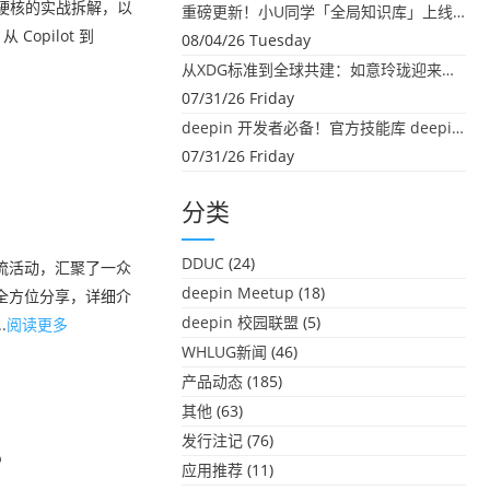
磋、硬核的实战拆解，以
重磅更新！小U同学「全局知识库」上线：你的本地文件，终于"活"起来了
opilot 到
08/04/26 Tuesday
从XDG标准到全球共建：如意玲珑迎来首个海外开源贡献
07/31/26 Friday
deepin 开发者必备！官方技能库 deepin-skills 正式开源
07/31/26 Friday
分类
DDUC
(24)
交流活动，汇聚了一众
deepin Meetup
(18)
 的全方位分享，详细介
deepin 校园联盟
(5)
.
阅读更多
WHLUG新闻
(46)
产品动态
(185)
其他
(63)
发行注记
(76)
？
应用推荐
(11)