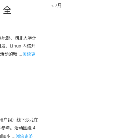
« 7月
，全
源俱乐部、湖北大学计
、Linux 内核开
的精 ...
阅读更
x 用户组）线下沙龙在
参与。活动围绕 4
 ...
阅读更多