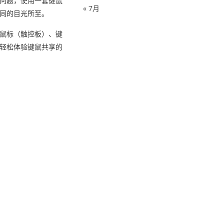
问题，使用一套键鼠
« 7月
同的目光所至。
鼠标（触控板）、键
轻松体验键鼠共享的