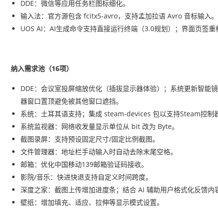
DDE：微信等应用任务栏图标细化。
输入法：官方源包含 fcitx5-avro，支持孟加拉语 Avro 音标输入。
UOS AI：AI生成命令支持直接运行终端（3.0规划）；界面页签
纳入需求池（16项）
DDE：会议室投屏缩放优化（插拔显示器体验）；系统更新智能镜像
器窗口置顶避免被其他窗口遮挡。
系统：土耳其语支持；集成 steam-devices 包以支持Ste
系统监视器：网络收发量显示单位从 bit 改为 Byte。
截图录屏：支持预设固定尺寸/固定比例截图。
文件管理器：地址栏手动输入时自动去除末尾空格。
邮箱：优化中国移动139邮箱验证码接收。
影院/音乐：快进快退支持自定义时间跨度。
深度之家：截图上传增加进度条；结合 AI 辅助用户格式化反馈内
壁纸：增加填充、适应、拉伸等显示模式设置。