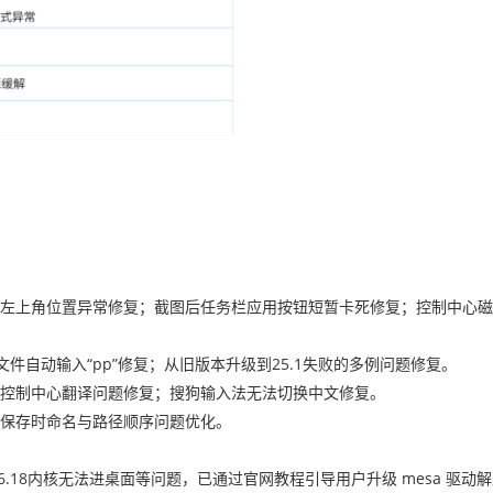
单左上角位置异常修复；截图后任务栏应用按钮短暂卡死修复；控制中心
文件自动输入“pp”修复；从旧版本升级到25.1失败的多例问题修复。
控制中心翻译问题修复；搜狗输入法无法切换中文修复。
保存时命名与路径顺序问题优化。
、升级6.18内核无法进桌面等问题，已通过官网教程引导用户升级 mesa 驱动