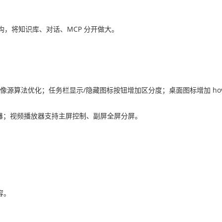
重构，将知识库、对话、MCP 分开做大。
源算法优化；任务栏显示/隐藏图标按钮增加区分度；桌面图标增加 hov
am控制器；视频播放器支持主屏控制、副屏全屏分屏。
容。