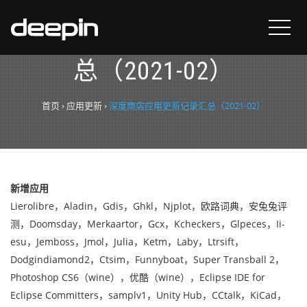
深度商店应用更新记录汇
总（2021-02）
首页
›
应用更新
›
深度商店应用更新记录汇总（2021-02）
新增应用
Lierolibre，Aladin，Gdis，Ghkl，Njplot，欧路词典，安兔兔评
测，Doomsday，Merkaartor，Gcx，Kcheckers，Glpeces，Ii-
esu，Jemboss，Jmol，Julia，Ketm，Laby，Ltrsift，
Dodgindiamond2，Ctsim，Funnyboat，Super Transball 2，
Photoshop CS6（wine），优酷（wine），Eclipse IDE for
Eclipse Committers，samplv1，Unity Hub，CCtalk，KiCad，