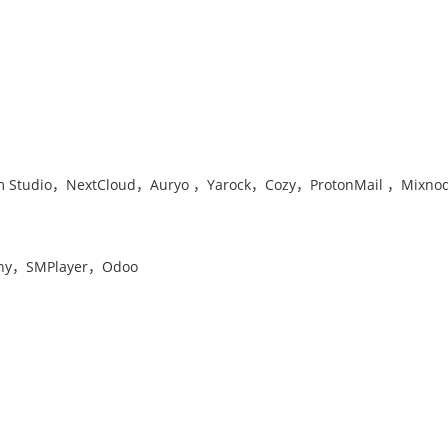
dio，NextCloud，Auryo ，Yarock，Cozy，ProtonMail ，Mixno
ny，SMPlayer，Odoo