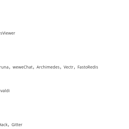
Viewer
runa，weweChat，Archimedes，Vectr，FastoRedis
aldi
ack，Gitter