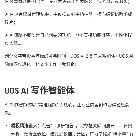
➤ 紧急翻译跨国合同，专业术语错译引发歧义，法务部连夜救火；
➤ 百页会议录音转纪要，手动摘录到手指抽筋，核心结论仍散落成
碎片；
➤ AI随航不能创建自己想要的功能，也不支持功能排序，个性化程
度太低……
别让文字苦役吞噬你的黄金时间，UOS AI 2.8 三大智能体+ UOS AI
随航深度进化，让文本工作自我消化!
UOS AI 写作智能体
AI 写作智能体以 “精准赋能” 为核心，让专业内容创作变得轻松高
效。
模板精准嵌入：
点击“写调研报告”，完整框架瞬间展开——背景
分析、数据图表位、结论建议自动分区，待填字段如“样本量”“行