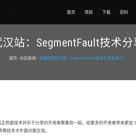
首页
项目
下载
百科
站：SegmentFault技
首页
›
社区新闻
›
全国巡回武汉站：SegmentFault技术分享会来了！
、真正热爱技术并乐于分享的开发者聚集到一起，给更多的开发者带来更加 Segm
宾等技术大牛面对面交流。