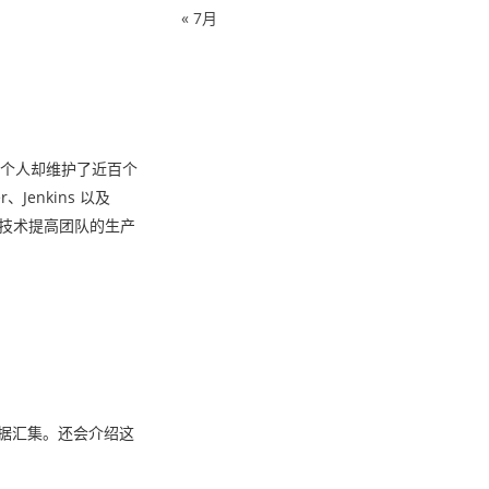
« 7月
来个人却维护了近百个
enkins 以及
些技术提高团队的生产
数据汇集。还会介绍这