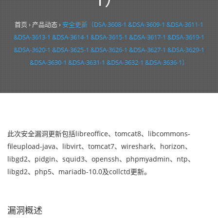
1）
首页
›
产品动态
›
安全更新（DSA-3608-1 &DSA-3609-1 &DSA-3611-1
&DSA-3613-1 &DSA-3614-1 &DSA-3615-1 &DSA-3617-1 &DSA-3619-1
&DSA-3620-1 &DSA-3625-1 &DSA-3626-1 &DSA-3627-1 &DSA-3629-1
&DSA-3630-1 &DSA-3631-1 &DSA-3632-1 &DSA-3636-1）
此次安全漏洞更新包括libreoffice、tomcat8、libcommons-
fileupload-java、libvirt、tomcat7、wireshark、horizon、
libgd2、pidgin、squid3、openssh、phpmyadmin、ntp、
libgd2、php5、mariadb-10.0及collctd更新。
漏洞概述