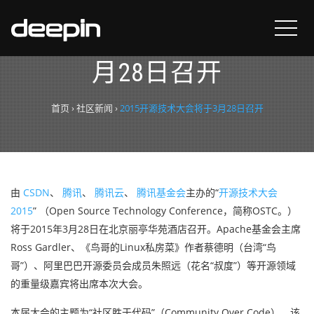
2015开源技术大会将于3
月28日召开
首页
›
社区新闻
›
2015开源技术大会将于3月28日召开
由
CSDN
、
腾讯
、
腾讯云
、
腾讯基金会
主办的“
开源技术大会
2015
” （Open Source Technology Conference，简称OSTC。）
将于2015年3月28日在北京丽亭华苑酒店召开。Apache基金会主席
Ross Gardler、《鸟哥的Linux私房菜》作者蔡德明（台湾“鸟
哥”）、阿里巴巴开源委员会成员朱照远（花名“叔度”）等开源领域
的重量级嘉宾将出席本次大会。
本届大会的主题为“社区胜于代码”（Community Over Code）。该