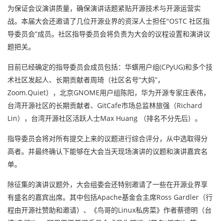
为保证会议演讲质量，确保演讲话题紧贴开源技术与开源运营实
战。本届大会还邀请了几位开源业界的资深人士担任"OSTC 社区指
导委员会”成员。社区指导委员会将负责为大会的议程设置和演讲议
题把关。
目前已经确定的指导委员会成员包括：华蠎用户组(CPyUG)和多个技
术社区发起人、长期贡献者周琦（社区名号“大妈”，
Zoom.Quiet），北京GNOME用户组陈阳，华为开源专家庄表伟，
台湾开源社区的长期贡献者、GitCafe市场总监林旅强（Richard
Lin），台湾开源社区活跃人士Max Huang （排名不分先后）。
指导委员会将对所有提交上来的议题进行综合评分，从中选取得分
高者。并最终确认下能够在大会当天现场演讲的议题和演讲嘉宾名
单。
除征集的演讲议题外，大会组委会还特别邀请了一些在开源业界享
有盛名的嘉宾出席。其中包括Apache基金会主席Ross Gardler（行
程由开源社赞助和邀请）、《鸟哥的Linux私房菜》作者蔡德明（台