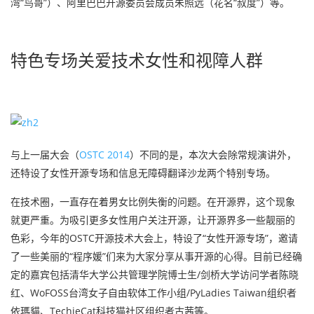
湾“鸟哥”）、阿里巴巴开源委员会成员朱照远（花名“叔度”）等。
特色专场关爱技术女性和视障人群
与上一届大会（
OSTC 2014
）不同的是，本次大会除常规演讲外，
还特设了女性开源专场和信息无障碍翻译沙龙两个特别专场。
在技术圈，一直存在着男女比例失衡的问题。在开源界，这个现象
就更严重。为吸引更多女性用户关注开源，让开源界多一些靓丽的
色彩，今年的OSTC开源技术大会上，特设了“女性开源专场”，邀请
了一些美丽的“程序媛”们来为大家分享从事开源的心得。目前已经确
定的嘉宾包括清华大学公共管理学院博士生/剑桥大学访问学者陈晓
红、WoFOSS台湾女子自由软体工作小组/PyLadies Taiwan组织者
依瑪貓、TechieCat科技猫社区组织者古茜等。