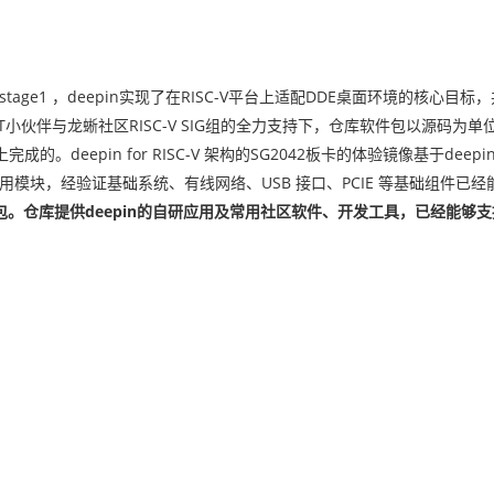
。在stage1 ，deepin实现了在RISC-V平台上适配DDE桌面环境的核心
时，在PLCT小伙伴与龙蜥社区RISC-V SIG组的全力支持下，仓库软件包以源码为
。deepin for RISC-V 架构的SG2042板卡的体验镜像基于deepi
应用模块，经验证基础系统、有线网络、USB 接口、PCIE 等基础组件已
。仓库提供deepin的自研应用及常用社区软件、开发工具，已经能够