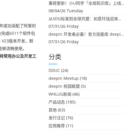
重磅更新！小U同学「全局知识库」上线：你的本地文件，终于"活"起来了
08/04/26 Tuesday
从XDG标准到全球共建：如意玲珑迎来首个海外开源贡献
目标，并成功适配了阿里的
07/31/26 Friday
单位完成6511个软件包
deepin 开发者必备！官方技能库 deepin-skills 正式开源
n V23版本开发，默
07/31/26 Friday
经能够流畅使用，
支持常用办公及开发工
分类
DDUC
(24)
deepin Meetup
(18)
deepin 校园联盟
(5)
WHLUG新闻
(46)
产品动态
(185)
其他
(63)
发行注记
(76)
应用推荐
(11)