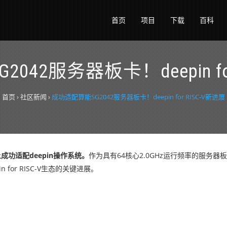
首页
项目
下载
百科
042服务器板卡！deepin for
首页
›
社区新闻
›
成功适配算能SG2042服务器板卡！deepin for RISC-V新进展
42上成功适配deepin操作系统。
作为具有64核心2.0GHz运行频率的服务器板
 for RISC-V生态的关键进展。