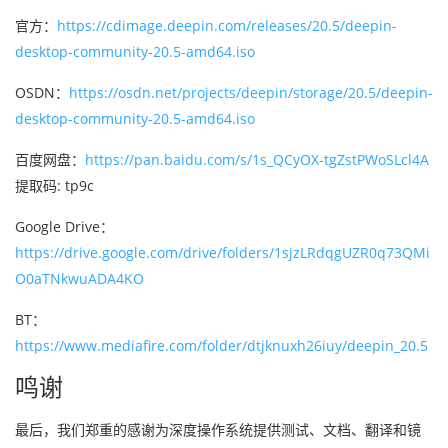
官方：
https://cdimage.deepin.com/releases/20.5/deepin-
desktop-community-20.5-amd64.iso
OSDN：
https://osdn.net/projects/deepin/storage/20.5/deepin-
desktop-community-20.5-amd64.iso
百度网盘：
https://pan.baidu.com/s/1s_QCyOX-tgZstPWoSLcl4A
提取码: tp9c
Google Drive：
https://drive.google.com/drive/folders/1sjzLRdqgUZR0q73QMi
O0aTNkwuADA4KO
BT：
https://www.mediafire.com/folder/dtjknuxh26iuy/deepin_20.5
鸣谢
最后，我们郑重的感谢为深度操作系统提供测试、文档、翻译和镜