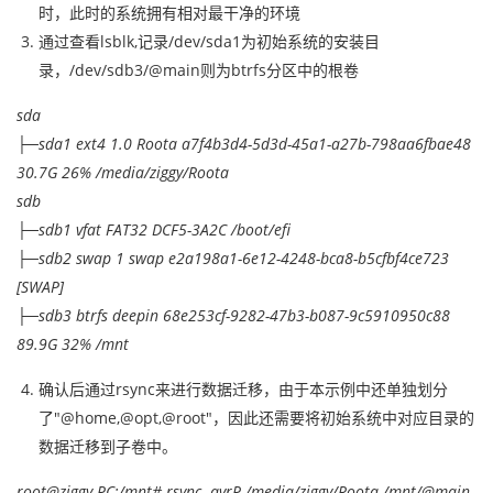
时，此时的系统拥有相对最干净的环境
通过查看lsblk,记录/dev/sda1为初始系统的安装目
录，/dev/sdb3/@main则为btrfs分区中的根卷
sda
├─sda1 ext4 1.0 Roota a7f4b3d4-5d3d-45a1-a27b-798aa6fbae48
30.7G 26% /media/ziggy/Roota
sdb
├─sdb1 vfat FAT32 DCF5-3A2C /boot/efi
├─sdb2 swap 1 swap e2a198a1-6e12-4248-bca8-b5cfbf4ce723
[SWAP]
├─sdb3 btrfs deepin 68e253cf-9282-47b3-b087-9c5910950c88
89.9G 32% /mnt
确认后通过rsync来进行数据迁移，由于本示例中还单独划分
了"@home,@opt,@root"，因此还需要将初始系统中对应目录的
数据迁移到子卷中。
root@ziggy-PC:/mnt# rsync -avrP /media/ziggy/Roota /mnt/@main