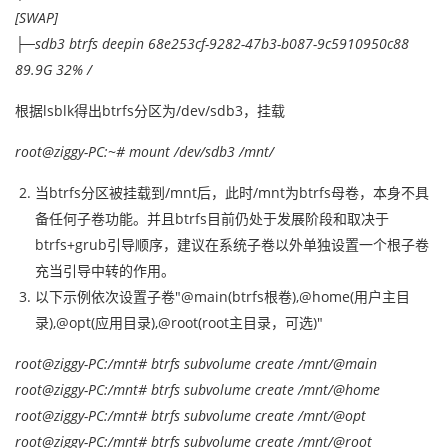
[SWAP]
├─sdb3 btrfs deepin 68e253cf-9282-47b3-b087-9c5910950c88
89.9G 32% /
根据lsblk得出btrfs分区为/dev/sdb3，挂载
root@ziggy-PC:~# mount
/dev/
sdb3
/mnt/
当btrfs分区被挂载到/mnt后，此时/mnt为btrfs母卷，本身不具
备任何子卷功能。并且btrfs目前仍处于发展阶段和取决于
btrfs+grub引导顺序，建议在系统子卷以外单独设置一个根子卷
充当引导中转的作用。
以下示例依次设置子卷"@main(btrfs根卷),@home(用户主目
录),@opt(应用目录),@root(root主目录，可选)"
root@ziggy-PC:/mnt# btrfs subvolume create /mnt/@main
root@ziggy-PC:/mnt# btrfs subvolume create /mnt/@home
root@ziggy-PC:/mnt# btrfs subvolume create /mnt/@opt
root@ziggy-PC:/mnt# btrfs subvolume create /mnt/@root