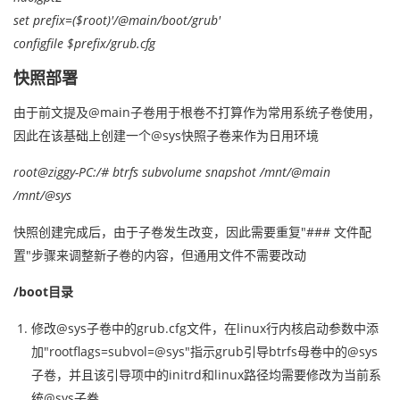
set prefix=($root)'/@main/boot/grub'
configfile $prefix/grub.cfg
快照部署
由于前文提及@main子卷用于根卷不打算作为常用系统子卷使用，
因此在该基础上创建一个@sys快照子卷来作为日用环境
root@ziggy-PC:/# btrfs subvolume snapshot /mnt/@main
/mnt/@sys
快照创建完成后，由于子卷发生改变，因此需要重复"### 文件配
置"步骤来调整新子卷的内容，但通用文件不需要改动
/boot目录
修改@sys子卷中的grub.cfg文件，在linux行内核启动参数中添
加"rootflags=subvol=@sys"指示grub引导btrfs母卷中的@sys
子卷，并且该引导项中的initrd和linux路径均需要修改为当前系
统@sys子卷