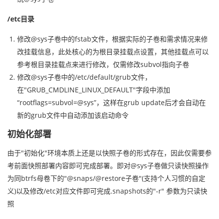
/etc目录
修改@sys子卷中的fstab文件，根据实际的子卷和需求情况来修
改挂载信息，此处核心的为根目录挂载点设置，其他挂载点可以
参考根目录挂载点来进行修改，仅需修改subvol指向子卷
修改@sys子卷中的/etc/default/grub文件，
在"GRUB_CMDLINE_LINUX_DEFAULT"字段中添加
“rootflags=subvol=@sys”，这样在grub update后才会自动在
新的grub文件中自动添加该启动命令
初始化部署
由于"初始化"环境本质上还是以快照子卷的形式存在，因此仅需要参
考前面快照部署内容即可完成部署。即对@sys子卷做只读快照操作
为同btrfs母卷下的"@snaps/@restore子卷"(支持个人习惯的自定
义)以及修改/etc对应文件即可完成.snapshots的"-r" 参数为只读快
照