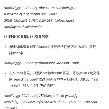
root@ziggy-PC:/boot/grub# cat /etc/default/grub
# Written by org.deepin.dde.Grub2
GRUB_CMDLINE_LINUX_DEFAULT="splash quiet
rootflags=subvol=@main"
EFI目录(如果是UEFI引导的话)
通过lsblk查看得知/boot/efi挂载点所在分区的UUID并挂载
到/mnt中
root@ziggy-PC:/boot/grub#mount /dev/sdb1 /mnt
进入/mnt目录，找到boot和deepin目录，修改grub.cfg文件.
将"search.fs_uuid"修改为btrfs母卷对应的UUID信息，"set
prefix"中加入子卷对应的路径"
root@ziggy-PC:/boot/efi/EFI/deepin# cat grub.cfg
search.fs_uuid 68e253cf-9282-47b3-b087-9c5910950c88 root
hd0,gpt2