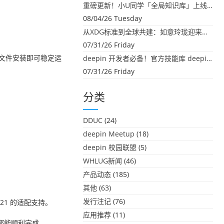
重磅更新！小U同学「全局知识库」上线：你的本地文件，终于"活"起来了
08/04/26 Tuesday
从XDG标准到全球共建：如意玲珑迎来首个海外开源贡献
07/31/26 Friday
置文件安装即可稳定运
deepin 开发者必备！官方技能库 deepin-skills 正式开源
07/31/26 Friday
分类
DDUC
(24)
deepin Meetup
(18)
deepin 校园联盟
(5)
WHLUG新闻
(46)
产品动态
(185)
其他
(63)
发行注记
(76)
021 的适配支持。
应用推荐
(11)
都能顺利完成。