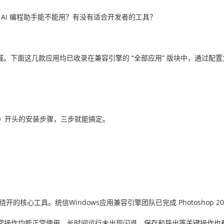
跑？AI 编程助手能不能用？有没有适合开发者的工具？
。下面这几款应用均已收录在兼容引擎的 “全部应用” 版块中，通过配
篇》开头的安装步骤，三步就能搞定。
法绕开的核心工具。统信Windows应用兼容引擎团队已完成 Photoshop 2
常操作均能正常使用，长时间运行未出现闪退，保存和导出等关键操作也