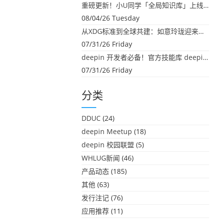
重磅更新！小U同学「全局知识库」上线：你的本地文件，终于"活"起来了
08/04/26 Tuesday
从XDG标准到全球共建：如意玲珑迎来首个海外开源贡献
07/31/26 Friday
deepin 开发者必备！官方技能库 deepin-skills 正式开源
07/31/26 Friday
分类
DDUC
(24)
deepin Meetup
(18)
deepin 校园联盟
(5)
WHLUG新闻
(46)
产品动态
(185)
其他
(63)
发行注记
(76)
应用推荐
(11)