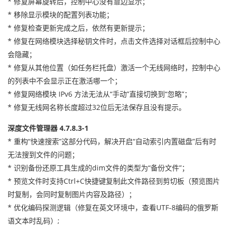
* 修复屏幕旋转后，控制中心没有靠边显示；
* 移除显示模块的配置列表功能；
* 修复检查更新完成之后，依然有更新提示；
* 修复在网络模块选择秘钥文件时，点击文件选择对话框后控制中心
会隐藏；
* 修复从其他位置（如任务栏托盘）激活一个无线网络时，控制中心
的列表中不会显示正在激活哪一个；
* 修复网络模块 IPv6 方法无法从“手动”直接切换到“忽略”；
* 修复无线网名称长度超过32位后无法保存且没有提示。
深度文件管理器 4.7.8.3-1
* 重构“快速搜索”这部分代码，解决开启“自动索引内置磁盘”后有时
无法搜到文件的问题；
* 识别备份还原工具生成的dim文件的类型为“备份文件”；
* 预览文件时支持Ctrl+C快捷键复制此文件路径到剪切板（预览图片
时复制，会同时复制图片内容及路径）；
* 优化编码探测逻辑（修复在英文环境中，查看UTF-8编码的俄罗斯
语文本时乱码）;