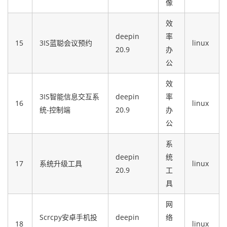
像
效
deepin
率
15
3IS蓝聪会议预约
linux
20.9
办
公
效
3IS智能信息交互系
deepin
率
16
linux
统-控制端
20.9
办
公
系
deepin
统
17
系统升级工具
linux
20.9
工
具
网
Scrcpy安卓手机投
deepin
络
18
linux