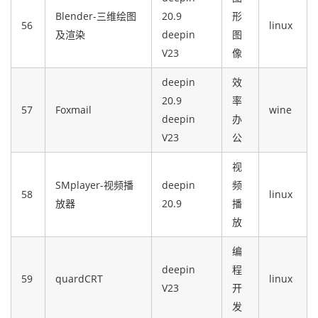
Blender-三维绘图
20.9
形
56
linux
及渲染
deepin
图
V23
像
deepin
效
20.9
率
57
Foxmail
wine
deepin
办
V23
公
视
SMplayer-视频播
deepin
频
58
linux
放器
20.9
播
放
编
deepin
程
59
quardCRT
linux
V23
开
发