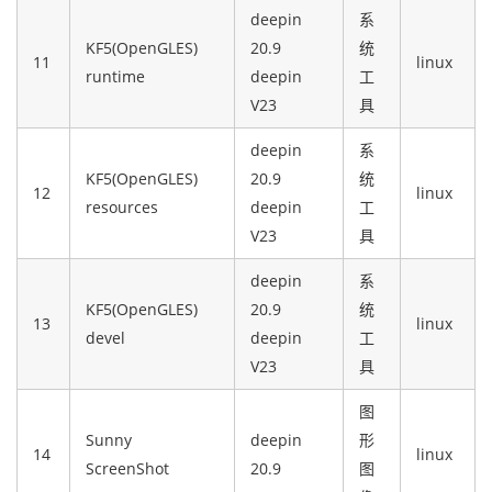
deepin
系
KF5(OpenGLES)
20.9
统
11
linux
runtime
deepin
工
V23
具
deepin
系
KF5(OpenGLES)
20.9
统
12
linux
resources
deepin
工
V23
具
deepin
系
KF5(OpenGLES)
20.9
统
13
linux
devel
deepin
工
V23
具
图
Sunny
deepin
形
14
linux
ScreenShot
20.9
图