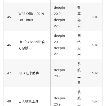
deepin
效
WPS Office 2019
20.9
率
45
linux
For Linux
deepin
办
V23
公
deepin
网
Firefox-Mozilla官
20.9
络
46
linux
方原版
deepin
应
V23
用
系
deepin
统
47
ZJCA证书助手
linux
20.9
工
具
系
deepin
统
48
日志收集工具
linux
20.9
工