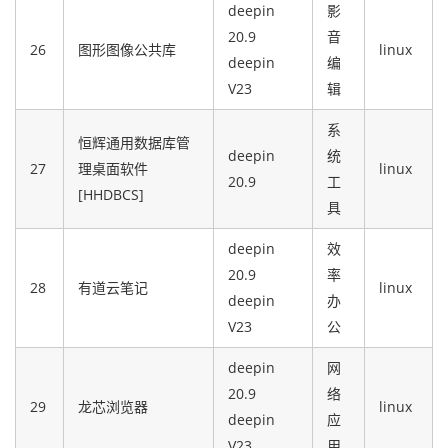
deepin
影
20.9
音
26
图形图像公共库
linux
deepin
编
V23
辑
系
恒辉通用数据库管
deepin
统
27
理桌面软件
linux
20.9
工
[HHDBCS]
具
deepin
效
20.9
率
28
有道云笔记
linux
deepin
办
V23
公
deepin
网
20.9
络
29
龙芯浏览器
linux
deepin
应
V23
用