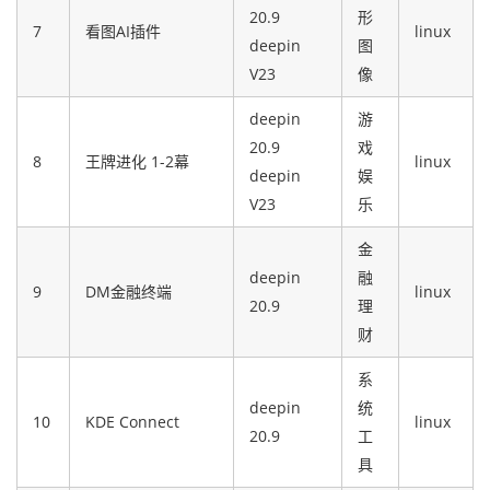
20.9
形
7
看图AI插件
linux
deepin
图
V23
像
deepin
游
20.9
戏
8
王牌进化 1-2幕
linux
deepin
娱
V23
乐
金
deepin
融
9
DM金融终端
linux
20.9
理
财
系
deepin
统
10
KDE Connect
linux
20.9
工
具