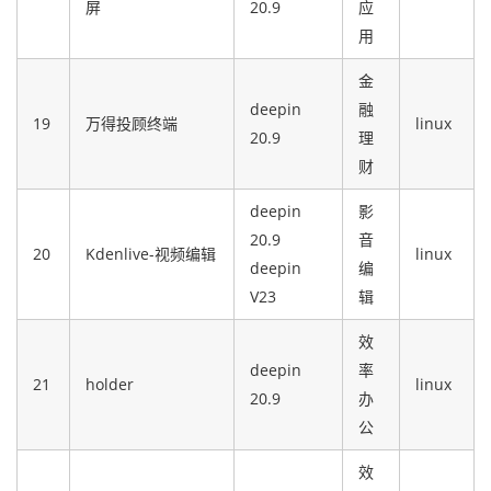
屏
20.9
应
用
金
deepin
融
19
万得投顾终端
linux
20.9
理
财
deepin
影
20.9
音
20
Kdenlive-视频编辑
linux
deepin
编
V23
辑
效
deepin
率
21
holder
linux
20.9
办
公
效