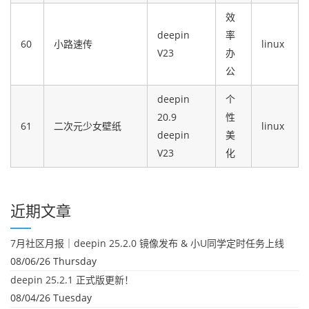
效
deepin
率
60
小路速传
linux
V23
办
公
deepin
个
20.9
性
61
二次元少女壁纸
linux
deepin
美
V23
化
近期文章
7月社区月报｜deepin 25.2.0 镜像发布 & 小U同学定时任务上线
08/06/26 Thursday
deepin 25.2.1 正式版更新！
08/04/26 Tuesday