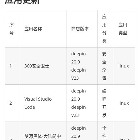
应用更新
应
序
用
应用
应用名称
商店版本
号
分
类型
类
deepin
安
20.9
全
1
360安全卫士
linux
deepin
杀
V23
毒
deepin
编
Visual Studio
20.9
程
2
linux
Code
deepin
开
V23
发
deepin
个
梦源黑体-大陆简中
20.9
性