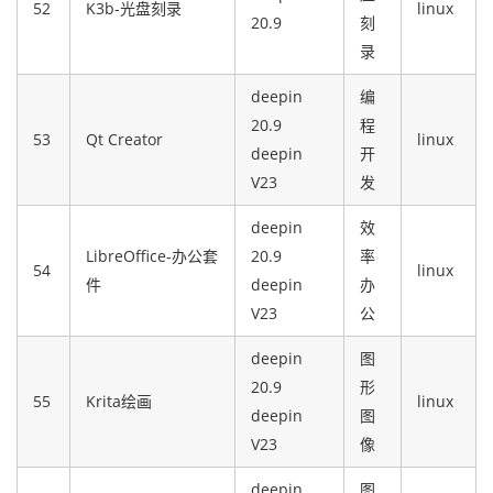
52
K3b-光盘刻录
linux
20.9
刻
录
deepin
编
20.9
程
53
Qt Creator
linux
deepin
开
V23
发
deepin
效
LibreOffice-办公套
20.9
率
54
linux
件
deepin
办
V23
公
deepin
图
20.9
形
55
Krita绘画
linux
deepin
图
V23
像
deepin
图