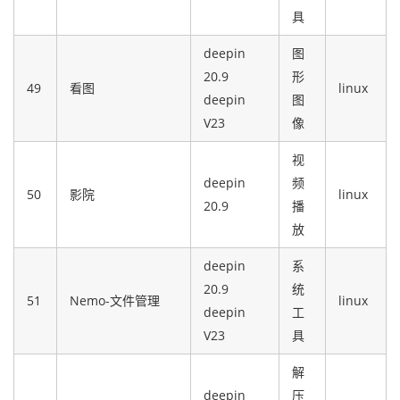
具
deepin
图
20.9
形
49
看图
linux
deepin
图
V23
像
视
deepin
频
50
影院
linux
20.9
播
放
deepin
系
20.9
统
51
Nemo-文件管理
linux
deepin
工
V23
具
解
deepin
压