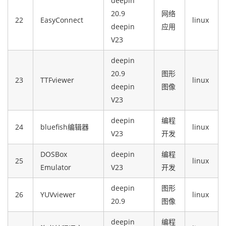
deepin
20.9
网络
22
EasyConnect
linux
deepin
应用
V23
deepin
20.9
图形
23
TTFviewer
linux
deepin
图像
V23
deepin
编程
24
bluefish编辑器
linux
V23
开发
DOSBox
deepin
编程
25
linux
Emulator
V23
开发
deepin
图形
26
YUVviewer
linux
20.9
图像
deepin
编程