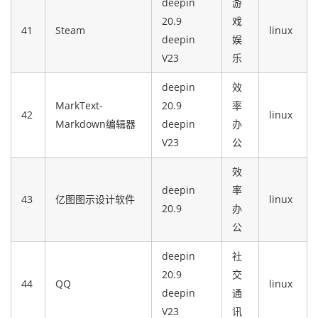
deepin
游
20.9
戏
41
Steam
linux
deepin
娱
V23
乐
deepin
效
MarkText-
20.9
率
42
linux
Markdown编辑器
deepin
办
V23
公
效
deepin
率
43
亿图图示设计软件
linux
20.9
办
公
deepin
社
20.9
交
44
QQ
linux
deepin
通
V23
讯