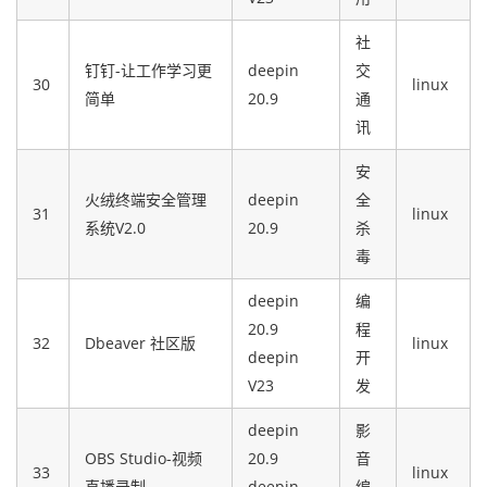
社
钉钉-让工作学习更
deepin
交
30
linux
简单
20.9
通
讯
安
火绒终端安全管理
deepin
全
31
linux
系统V2.0
20.9
杀
毒
deepin
编
20.9
程
32
Dbeaver 社区版
linux
deepin
开
V23
发
deepin
影
OBS Studio-视频
20.9
音
33
linux
直播录制
deepin
编