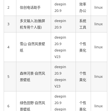
deepin
效率
2
信创电话助手
linux
20.9
办公
多文输入法(触屏
deepin
系统
3
linux
机专用个人版)
20.9
工具
deepin
雪山·自然风景壁
20.9
个性
4
linux
纸
deepin
美化
V23
deepin
森林河景·自然风
20.9
个性
5
linux
景壁纸
deepin
美化
V23
deepin
绿色田野·自然风
20.9
个性
6
linux
景壁纸
deepin
美化