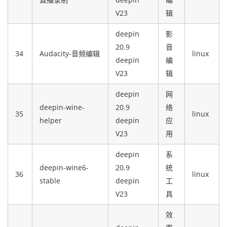
V23
辑
deepin
影
20.9
音
34
Audacity-音频编辑
linux
deepin
编
V23
辑
deepin
网
deepin-wine-
20.9
络
35
linux
helper
deepin
应
V23
用
deepin
系
deepin-wine6-
20.9
统
36
linux
stable
deepin
工
V23
具
效