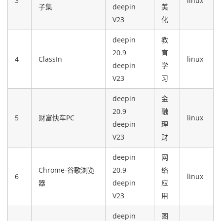
3
linux
子集
deepin
美
V23
化
deepin
教
20.9
育
4
ClassIn
linux
deepin
学
V23
习
deepin
金
20.9
融
5
财富快车PC
linux
deepin
理
V23
财
deepin
网
Chrome-谷歌浏览
20.9
络
6
linux
器
deepin
应
V23
用
deepin
图