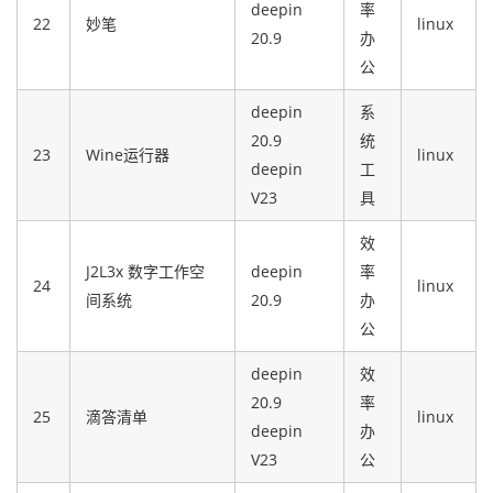
deepin
率
22
妙笔
linux
20.9
办
公
deepin
系
20.9
统
23
Wine运行器
linux
deepin
工
V23
具
效
J2L3x 数字工作空
deepin
率
24
linux
间系统
20.9
办
公
deepin
效
20.9
率
25
滴答清单
linux
deepin
办
V23
公