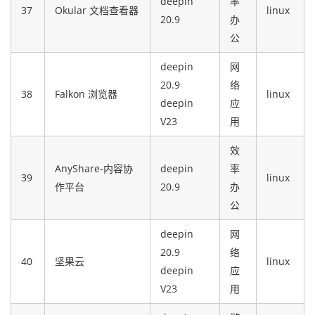
deepin
率
37
Okular 文档查看器
linux
20.9
办
公
deepin
网
20.9
络
38
Falkon 浏览器
linux
deepin
应
V23
用
效
AnyShare-内容协
deepin
率
39
linux
作平台
20.9
办
公
deepin
网
20.9
络
40
坚果云
linux
deepin
应
V23
用