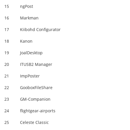
15
ngPost
16
Markman
17
Kiibohd Configurator
18
Kanon
19
JoalDesktop
20
ITUSB2 Manager
21
ImpPoster
22
GooboxFileShare
23
GM-Companion
24
flightgear-airports
25
Celeste Classic