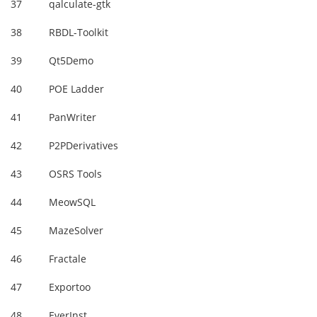
37
qalculate-gtk
38
RBDL-Toolkit
39
Qt5Demo
40
POE Ladder
41
PanWriter
42
P2PDerivatives
43
OSRS Tools
44
MeowSQL
45
MazeSolver
46
Fractale
47
Exportoo
48
EverInst