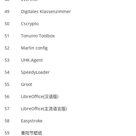
49
Digitales Klassenzimmer
50
Cscrypto
51
Tonuino Toolbox
52
Marlin config
53
UHK.Agent
54
SpeedyLoader
55
Groot
56
LibreOffice(汉语版)
57
LibreOffice(主流语言版)
58
Easystroke
59
重阳节壁纸