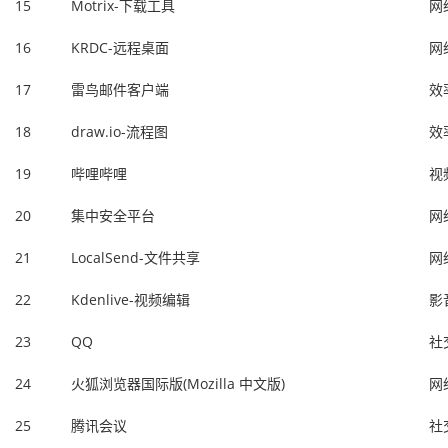
15
Motrix-下载工具
网
16
KRDC-远程桌面
网
17
雷鸟邮件客户端
效
18
draw.io-流程图
效
19
哔哩哔哩
视
20
集中安全平台
网
21
LocalSend-文件共享
网
22
Kdenlive-视频编辑
影
23
QQ
社
24
火狐浏览器国际版(Mozilla 中文版)
网
25
腾讯会议
社