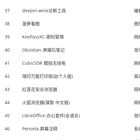
37
deepin-wine诊断工具
编
38
菠萝看图
图
39
KeePassXC-密码管理
网
40
Obsidian-黑曜石笔记
效
41
CubicSDR 模拟无线电
网
42
瑞印万能打印驱动(个人版)
驱
43
红莲花安全浏览器
网
44
火狐浏览器(谋智 中文版)
网
45
LibreOffice-办公套件(全语言)
效
46
Pensela-屏幕注释
系