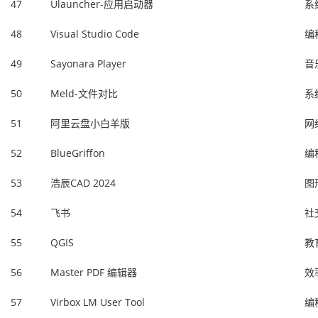
47
Ulauncher-应用启动器
系
48
Visual Studio Code
编
49
Sayonara Player
音
50
Meld-文件对比
系
51
阿里云盘小白羊版
网
52
BlueGriffon
编
53
浩辰CAD 2024
图
54
飞书
社
55
QGIS
教
56
Master PDF 编辑器
效
57
Virbox LM User Tool
编