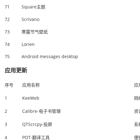
71
Square主题
72
Scrivano
73
寒露节气壁纸
74
Lorien
75
Android messages desktop
应用更新
序号
应用名称
应
1
KeeWeb
网
2
Calibre-电子书管理
资
3
QTScrcpy-投屏
系
4
POT-翻译工具
便