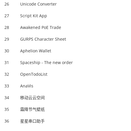
26
Unicode Converter
27
Script Kit App
28
Awakened PoE Trade
29
GURPS Character Sheet
30
Aphelion Wallet
31
Spaceship - The new order
32
OpenTodoList
33
AnaVis
34
移动云云空间
35
霜降节气壁纸
36
星星串口助手