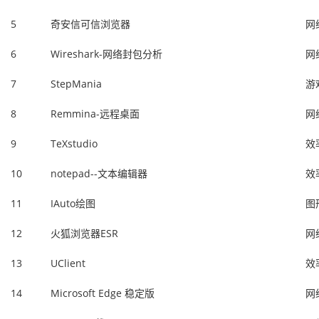
5
奇安信可信浏览器
网
6
Wireshark-网络封包分析
网
7
StepMania
游
8
Remmina-远程桌面
网
9
TeXstudio
效
10
notepad--文本编辑器
效
11
IAuto绘图
图
12
火狐浏览器ESR
网
13
UClient
效
14
Microsoft Edge 稳定版
网