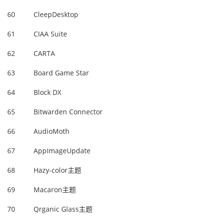
60
CleepDesktop
61
CIAA Suite
62
CARTA
63
Board Game Star
64
Block DX
65
Bitwarden Connector
66
AudioMoth
67
AppImageUpdate
68
Hazy-color主题
69
Macaron主题
70
Qrganic Glass主题