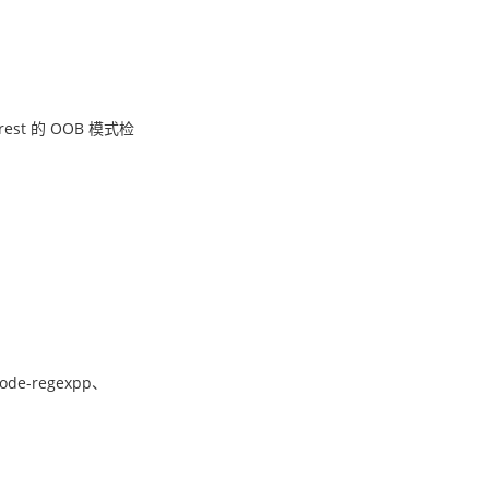
orest 的 OOB 模式检
node-regexpp、