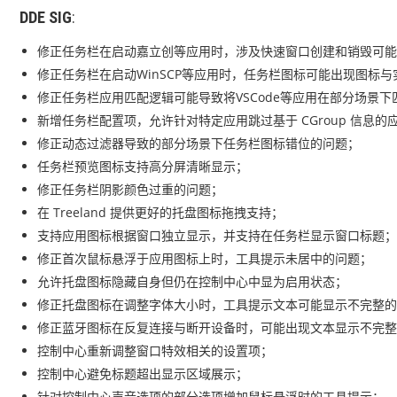
DDE
SIG
:
修正任务栏在启动嘉立创等应用时，涉及快速窗口创建和销毁可能
修正任务栏在启动WinSCP等应用时，任务栏图标可能出现图标
修正任务栏应用匹配逻辑可能导致将VSCode等应用在部分场景
新增任务栏配置项，允许针对特定应用跳过基于 CGroup 信息
修正动态过滤器导致的部分场景下任务栏图标错位的问题；
任务栏预览图标支持高分屏清晰显示；
修正任务栏阴影颜色过重的问题；
在 Treeland 提供更好的托盘图标拖拽支持；
支持应用图标根据窗口独立显示，并支持在任务栏显示窗口标题；
修正首次鼠标悬浮于应用图标上时，工具提示未居中的问题；
允许托盘图标隐藏自身但仍在控制中心中显为启用状态；
修正托盘图标在调整字体大小时，工具提示文本可能显示不完整的
修正蓝牙图标在反复连接与断开设备时，可能出现文本显示不完整
控制中心重新调整窗口特效相关的设置项；
控制中心避免标题超出显示区域展示；
针对控制中心声音选项的部分选项增加鼠标悬浮时的工具提示；