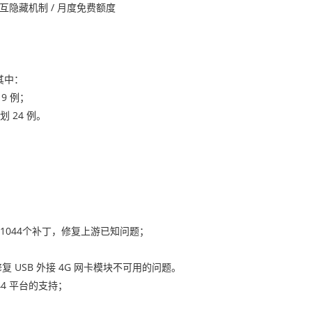
交互隐藏机制 / 月度免费额度
其中：
 9 例；
 24 例。
 小版本共计1044个补丁，修复上游已知问题；
，修复 USB 外接 4G 网卡模块不可用的问题。
044 平台的支持；