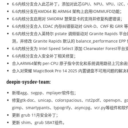
6.6内核分支合入此芯补丁，添加对此芯GPU、NPU、VPU、i2C、G
6.6内核分支在AMD64 和 ARM64 架构上启用IOMMUFD功能；
6.6内核分支启用对 SMIDRM 慧荣显卡的支持并修复构建错误；
6.6内核分支合入 EDAC 内存纠错驱动对 GNR-D、CWF 和 GRR
6.6内核分支合入英特尔 pstate 调频驱动对 Granite Rapids 平台的非 
测，并修改 Granite Rapids 默认的 balance_performance 
6.6内核分支为 Intel Speed Select 添加 Clearwater Forest平
6.6内核分支合入安全补丁相关修复；
合入ARM64架构 per-CPU 原子指令优化和系统调用路径上冗
合入对荣耀 MagicBook Pro 14 2025 内置键盘不可用问题的解
deepin-sysdev-team:
新增agg、svgpp、mplayer软件包；
修复gtk-doc、unicap、colorspacious、rst2pdf、openvpn、gde
gimp、smartypants、typogrify、asyncpg、vcr.py等
更新 grub 11月安全补丁；
更新 shim、grub SBAT组件。