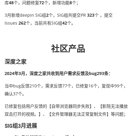
库
48
个，问题修复
72
个，新增功能
8
个；
3月新增deepin SIG组
2
个，SIG组共提交PR
323
个 ，提交
Issues
262
个，当前共有SIG组
42
个。
社区产品
深度之家
2024年3月，深度之家共收到用户需求反馈及bug293条：
当中bug反馈210个，需求反馈77个，已修复16个，复现中99个，
确认37个。
已修复包括用户反馈的【自带浏览器同步失败】、【影院无法播放
双击打开的视频。】、【文件管理器无法正常复制文件】等问题；
SIG组3月进展