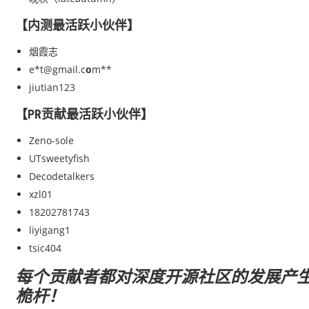
【内测最活跃小伙伴】
烟霞志
e*t@gmail.c
o
m**
jiutian123
【PR贡献最活跃小伙伴】
Zeno-sole
UTsweetyfish
Decodetalkers
xzl01
18202781743
liyigang1
tsic404
每个贡献者都对深度开源社区的发展产生了
桅杆！