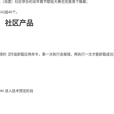
eepin（深度）社区举办的龙年春节壁纸大赛也完美落下帷幕；
有SIG组40个。
社区产品
用户反馈的【玲珑卸载应用命令，第一次执行会报错，再执行一次才能卸载成
d、DDM 进入技术预览阶段