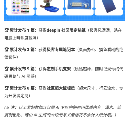
🏆
累计发布 1 篇：
获得
deepin 社区限定贴纸
（极客风满满，贴在
电脑上辨识度拉满）
🏆
累计发布 3 篇：
获得
极客专属笔记本
（桌面办公、摸鱼看剧的绝
佳套件）
🏆
累计发布 5 篇：
获得
定制手机支架
（质感超棒，随时记录你的代
码思路与 AI 灵感）
🏆
累计发布 8 篇：
获得
社区超大鼠标垫
（超大尺寸，行云流水，专
为开发者定制）
(
⚠️
注：以上发帖数统计仅限 AI 专区内的原创优质内容，灌水、纯
复制粘贴、或由 AI 生成的大段无意义废话将不会计入统计哦。)