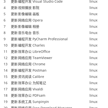
3
更新
编程开发
Visual Studio Code
linux
4
更新
视频播放
影院
linux
5
更新
影像编辑
画板
linux
6
更新
网络应用
Opera
linux
7
更新
影像编辑
相册
linux
8
更新
音乐电台
音乐
linux
9
更新
编程开发
PyCharm Professional
linux
10
更新
编程开发
Charles
linux
11
更新
效率办公
LibreOffice
linux
12
更新
网络应用
TeamViewer
linux
13
更新
网络应用
Chrome
linux
14
更新
编程开发
Postman
linux
15
更新
资讯阅读
Calibre
linux
16
更新
效率办公
为知笔记
linux
17
更新
网络应用
Vivaldi
linux
18
更新
效率办公
PDFsam
linux
19
更新
系统工具
Sunpinyin
linux
20
更新
网络应用
Free Download Manager
linux