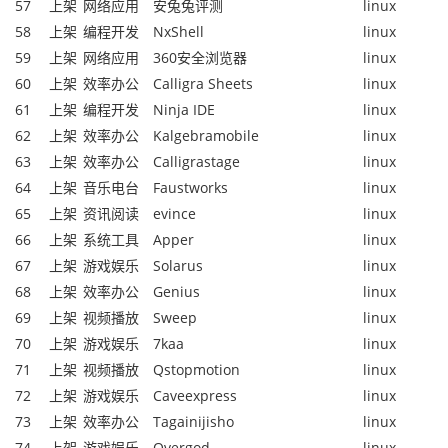
57
上架
网络应用
安兔兔评测
linux
58
上架
编程开发
NxShell
linux
59
上架
网络应用
360安全浏览器
linux
60
上架
效率办公
Calligra Sheets
linux
61
上架
编程开发
Ninja IDE
linux
62
上架
效率办公
Kalgebramobile
linux
63
上架
效率办公
Calligrastage
linux
64
上架
音乐电台
Faustworks
linux
65
上架
资讯阅读
evince
linux
66
上架
系统工具
Apper
linux
67
上架
游戏娱乐
Solarus
linux
68
上架
效率办公
Genius
linux
69
上架
视频播放
Sweep
linux
70
上架
游戏娱乐
7kaa
linux
71
上架
视频播放
Qstopmotion
linux
72
上架
游戏娱乐
Caveexpress
linux
73
上架
效率办公
Tagainijisho
linux
74
上架
游戏娱乐
Overgod
linux