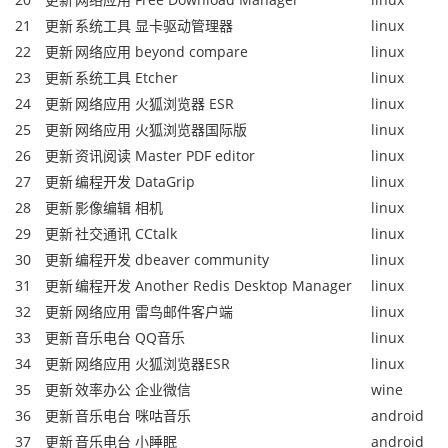
21
更新
系统工具
显卡驱动管理器
linux
22
更新
网络应用
beyond compare
linux
23
更新
系统工具
Etcher
linux
24
更新
网络应用
火狐浏览器 ESR
linux
25
更新
网络应用
火狐浏览器国际版
linux
26
更新
资讯阅读
Master PDF editor
linux
27
更新
编程开发
DataGrip
linux
28
更新
影像编辑
相机
linux
29
更新
社交通讯
CCtalk
linux
30
更新
编程开发
dbeaver community
linux
31
更新
编程开发
Another Redis Desktop Manager
linux
32
更新
网络应用
雷鸟邮件客户端
linux
33
更新
音乐电台
QQ音乐
linux
34
更新
网络应用
火狐浏览器ESR
linux
35
更新
效率办公
企业微信
wine
36
更新
音乐电台
咪咕音乐
android
37
更新
音乐电台
小睡眠
android